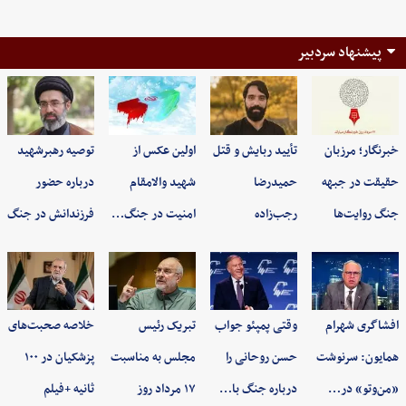
پیشنهاد سردبیر
خبرنگار؛ مرزبان
تأیید ربایش و قتل
اولین عکس از
توصیه رهبرشهید
حقیقت در جبهه
حمیدرضا
شهید والامقام
درباره حضور
جنگ روایت‌ها
رجب‌زاده
امنیت در جنگ…
فرزندانش در جنگ
افشاگری شهرام
وقتی پمپئو جواب
تبریک رئیس
خلاصه صحبت‌های
همایون: سرنوشت
حسن روحانی را
مجلس به مناسبت
پزشکیان در ۱۰۰
«من‌وتو» در…
درباره جنگ با…
۱۷ مرداد روز
ثانیه +فیلم