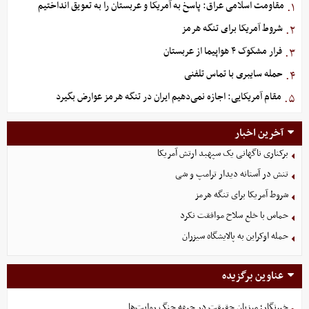
مقاومت اسلامی عراق: پاسخ به آمریکا و عربستان را به تعویق انداختیم
۱.
شروط آمریکا برای تنگه هرمز
۲.
فرار مشکوک ۴ هواپیما از عربستان
۳.
حمله سایبری با تماس تلفنی
۴.
مقام آمریکایی: اجازه نمی‌دهیم ایران در تنگه هرمز عوارض بگیرد
۵.
آخرین اخبار
برکناری ناگهانی یک سپهبد ارتش آمریکا
تنش در آستانه دیدار ترامپ و شی
شروط آمریکا برای تنگه هرمز
حماس با خلع سلاح موافقت نکرد
حمله اوکراین به پالایشگاه سیزران
عناوین برگزیده
خبرنگار؛ مرزبان حقیقت در جبهه جنگ روایت‌ها