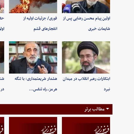
اولین پیام محسن رضایی پس از
فوری/ جزئیات اولیه از
حفظ
شایعات خبری
انفجارهای قشم
اول
ابتکارات رهبر انقلاب در میدان
هشدار شریعتمداری: با تنگه
شنی
نبرد
هرمز، راه تنفس…
در 
مطالب برتر