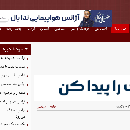
بین الملل
اجتماعی
فرهنگ و هنر
مذهبی
استانها
آرشیو
پخش زنده
ه
سرخط خبرها
ترامپ: همیشه به م
صنعت نفت با مداف
ترامپ: ایران همچن
اولین پیام محسن 
هشدار و توصیه جد
ترامپ قمارباز ادع
۱۴
خانه
سیاسی
|
ترامپ: جنگ با ایر
می‌رود
تکذیب یک خبر درب