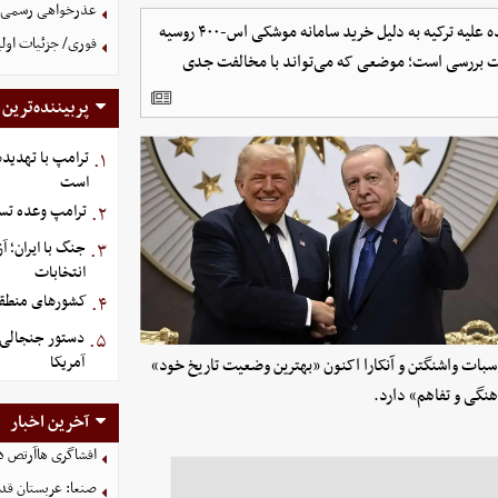
عذرخواهی رسمی و 
رئیس‌جمهور آمریکا از تصمیم واشنگتن برای لغو تحریم‌های اعمال‌شده علیه ترکیه به دلیل خرید سامانه موشکی اس-۴۰۰ روسیه
فوری/ جزئیات اولی
ده‌های اف-۳۵ به آنکارا نیز در دست بررسی است؛ موضعی که می‌تواند با مخالفت جدی
پربیننده‌ترین
ترامپ با تهدیده
۱.
است
ترامپ وعده تسل
۲.
جنگ با ایران؛ 
۳.
انتخابات
کشورهای منطقه،
۴.
دستور جنجالی ت
۵.
آمریکا
بات واشنگتن و آنکارا اکنون «بهترین وضعیت تاریخ خود»
هنگی و تفاهم» دارد.
آخرین اخبار
افشاگری هاآرتص درب
صنعا: عربستان قدر