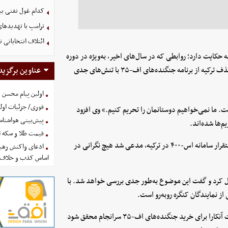
کدام غول نفتی بیش
ترامپ با تهدیدهای
ائتلاف انتخاباتی 
حکایت دارد؛ روابطی که در سال‌های اخیر، به‌ویژه در دوره
ریاست‌جمهوری جو بایدن، به‌دلیل خرید سامانه اس-۴۰۰ از روسیه و حذف ترکیه از برنامه جنگنده‌های اف-۳۵ با تنش‌های جدی
عناوین برگزید
اولین پیام محسن 
فوری/ جزئیات اولی
ت. ما نمی‌خواهیم دوستانمان را تحریم کنیم.» وی افزود
پیش‌بینی هواشناسی امروز
م‌ها شده‌اند.
قیمت طلا و سکه امروز پنجشنب
ترامپ همچنین در پاسخ به پرسشی درباره نگرانی واشنگتن از ادامه استقرار سامانه اس-۴۰۰ در ترکیه، مدعی شد هیچ نگرانی در
ادعای واکنش رهبر
اساس کذب و خلاف 
نگنده‌های اف-۳۵ به ترکیه نیز استقبال کرد و گفت این موضوع به‌طور جدی بررسی خواهد شد. با
از نمایندگان کنگره روبه‌رو است.
اردوغان نیز با استقبال از مواضع ترامپ، ابراز امیدواری کرد درخواست آنکارا برای خرید جنگنده‌های اف-۳۵ سرانجام محقق شود