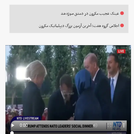
عینک عجیب مکرون در دمشق سوژه شد
اجلاس گروه هفت؛ آخرین آزمون بزرگ دیپلماتیک مکرون