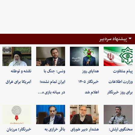
پیشنهاد سردبیر
پیام متفاوت
هدایای روز
ونس: جنگ با
نقشه و توطئه
وزارت اطلاعات
خبرنگار ۱۴۰۵
ایران تمام نشده؛
آمریکا برای عراق
برای روز خبرنگار
اعلام شد
در میانه بازی ه…
سخنگوی ارتش:
هشدار دبیر شورای
باقر خرازی به
خبرنگار؛ مرزبان