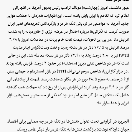
عبور داشتند، امروز (چهارشنبه) دونالد ترامپ رئیس‌جمهور آمریکا در اظهاراتی
اعلام کرد که تفاهم با ایران پایان یافته است. این اظهارات هم‌زمان با حملات هوایی
جدید آمریکا به مواضعی در نزدیکی تنگه هرمز و بازگرداندن تحریم‌های نفتی ایران
صورت گرفت که نگرانی‌ها درباره اختلال در عرضه انرژی از خاورمیانه را به شدت
افزایش داد .در پی این تحولات، قیمت نفت خام برنت در معاملات امروز با ۲.۶۸
درصد افزایش به ۷۶.۱۵ دلار در هر بشکه رسید و نفت وست‌تگزاس اینترمدیت
(WTI) نیز با ۲.۸۰ درصد رشد به ۷۲.۴۱ دلار در هر بشکه معامله شد. این در حالی
است که هر دو شاخص نفتی دیروز (سه‌شنبه) نیز حدود ۳ درصد افزایش یافته بودند
.در بازار گاز اروپا، شاخص مرجع تی‌تی‌اف (TTF) در بازار آمستردام با جهشی بیش
از ۴ درصدی به سطح ۴۸.۵ یورو در هر مگاوات‌ساعت رسید.قیمت قراردادهای آتی
گاز نیز تا ۴.۹ درصد رشد کرد؛ این افزایش پس از آن رخ داد که حملات شب گذشته
شامل یک نفتکش حامل گاز مایع قطر نیز بود که یکی از حساسترین بخش‌های بازار
انرژی را هدف قرار داد .
الجزیره در گزارشی تحت عنوان «تنش‌ها در تنگه هرمز چه معنایی برای اقتصاد
جهان دارد؟» نوشت: بازگشت تنش‌ها به تنگه هرمز بار دیگر عامل ریسک