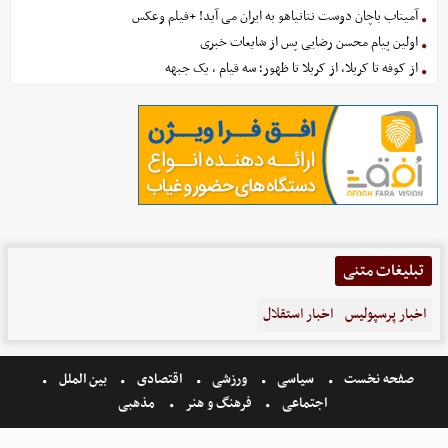
آمیتاب باچان دوست نتانیاهو به ایران می آید! +فیلم وعکس
اولین پیام محسن رضایی پس از شایعات خبری
از کوفه تا کربلا، از کربلا تا ظهور؛ سه قیام ، یک جبهه
تبلیغات متنی
اخبار پرسپولیس
اخبار استقلال
صفحه نخست
سیاسی
ورزشی
اقتصادی
بین الملل
اجتماعی
فرهنگ و هنر
مذهبی