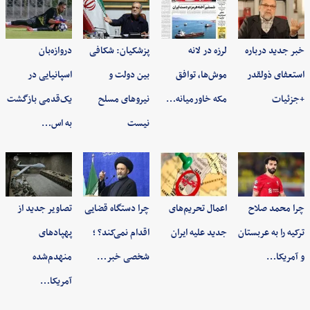
خبر جدید درباره
لرزه در لانه
پزشکیان: شکافی
دروازه‌بان
استعفای ذولقدر
موش‌ها، توافق
بین دولت و
اسپانیایی در
+جزئیات
مکه خاورمیانه…
نیروهای مسلح
یک‌قدمی بازگشت
نیست
به اس…
چرا محمد صلاح
اعمال تحریم‌های
چرا دستگاه قضایی
تصاویر جدید از
ترکیه را به عربستان
جدید علیه ایران
اقدام نمی‌کند؟ ؛
پهپادهای
و آمریکا…
شخصی خبر…
منهدم‌شده
آمریکا…