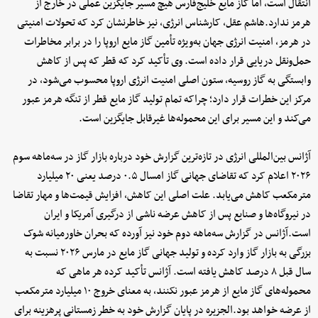
انتقال است، اما گاز مایع خلیج‌فارس هیچ مسیر جایگزین عملی در خارج از
هرمز ندارد.هاشم عقل، کارشناس انرژی، نیز خاطرنشان کرد که تحولات امنیتی
در هرمز، امنیت انرژی جهان به‌ویژه تأمین گاز مایع اروپا را در برابر مخاطرات
حمل‌ونقل دریایی قرار داده است. وی تأکید کرد که قطر که پس از کاهش
وابستگی به گاز روسیه، ستون اصلی امنیت انرژی اروپا محسوب می‌شود، در
مرکز این خطرات قرار دارد؛ چراکه تمام تولید گاز مایع قطر از تنگه هرمز عبور
می‌کند و این مسیر برای این محموله‌ها غیرقابل جایگزین است.
آژانس بین‌المللی انرژی در تازه‌ترین گزارش خود درباره بازار گاز در سه‌ماهه سوم
۲۰۲۶ اعلام کرد که تقاضای جهانی گاز امسال ۰.۵ درصد یعنی ۲۰ میلیارد
مترمکعب کاهش می‌یابد. علت اصلی این کاهش، افزایش قیمت‌ها و مهار تقاضا
در نیروگاه‌ها و صنایع پس از کاهش عرضه ناشی از درگیری آمریکا و ایران
است.آژانس در گزارش سه‌ماهه دوم خود نیز آورده که بحران خاورمیانه شوک
بزرگی به بازار گاز وارد کرده و تولید جهانی گاز مایع در مارس ۲۰۲۶ نسبت به
سال قبل ۸ درصد کاهش یافته است. آژانس تأکید کرده هر ماهی که
محموله‌های گاز مایع از هرمز عبور نکنند، به معنای خروج ۱۰ میلیارد مترمکعب
از عرضه خواهد بود.الجزیره در پایان گزارش خود به خطر زمستانی پرهزینه برای