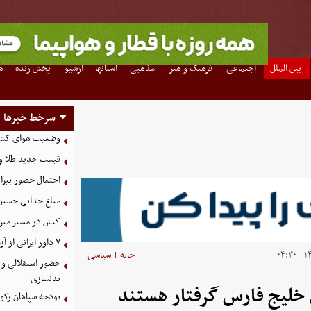
بین الملل
اجتماعی
فرهنگ و هنر
مذهبی
استانها
آرشیو
پخش زنده
ه
سرخط خبرها
وضعیت هوای کشور امروز 
قیمت جدید طلا و سکه امروز ۱۶ م
احتمال حضور بیرا
مبلغ جدایی حسین 
کیش در مسیر میزبانی
۷ داور ایرانی از آزمون نخبگان آسیا سربلند بیرون آمدند
۱۴
خانه
سیاسی
|
حضور استقلالی و 
بدنسازی
بودجه سپاهان رکورد زد؛ تصویب