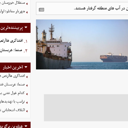
ستقلال خوزستان چ
شهریار مغانلو؛ اول
پربیننده‌ترین
افشاگری هاآرتص د
۱.
صنعا: عربستان 
۲.
آخرین اخبار
افشاگری هاآرتص درب
صنعا: عربستان قدر
کدام غول نفتی بیش
ترامپ با تهدیدهای
ائتلاف انتخاباتی 
عناوین برگزید