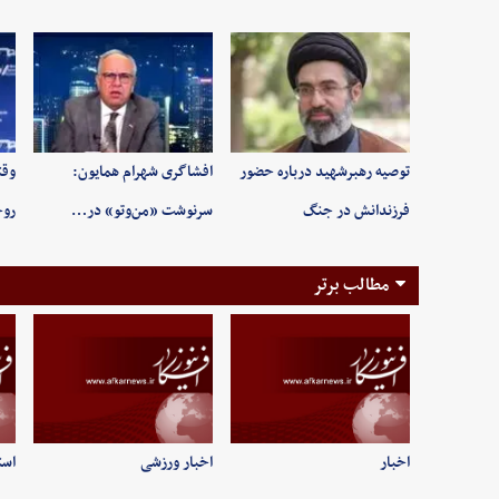
توصیه رهبرشهید درباره حضور
افشاگری شهرام همایون:
وقت
فرزندانش در جنگ
سرنوشت «من‌وتو» در…
روح
مطالب برتر
اخبار
اخبار ورزشی
است