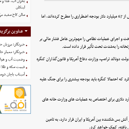
بحران آب، غذا و س
لینکلن
سالن کاخ سفید مرک
بر اساس این گزارش، مقام‌های دفاعی آمریکا درخواست اختصاص بیش از 67 میلیارد دلار بودجه اضطراری را مطرح کرده‌اند، اما
عناوین برگزید
وخت و اجرای عملیات نظامی را مهم‌ترین عامل فشار مالی بر
خبرنگار؛ مرزبان 
رتخانه را به‌شدت تحت تأثیر قرار داده است.
خبرنگار؛ معمار ح
لت دونالد ترامپ، وزارت دفاع آمریکا و قانون‌گذاران کنگره
وضعیت آب و هوای کشور ا
قیمت سکه و طلا امروز شنبه
آمیتاب باچان دوست
د که احتمالا کنگره باید بودجه بیشتری را برای جنگ علیه
لی است که کاخ سفید خواستار بودجه مکمل حدود 88 میلیارد دلاری برای اختصاص به عملیات های وزارت خانه های
حت تاثیر آتش بس شکننده بین آمریکا و ایران قرار دارد، به تامین
ش یافته، کمک خواهد کرد.