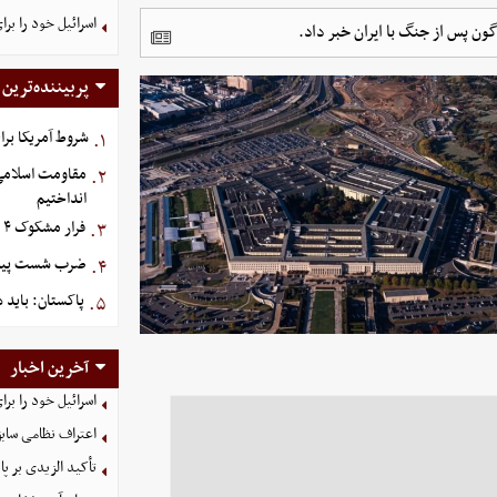
اسرائیل خود را برا
ون پس از جنگ با ایران خبر داد.
پربیننده‌ترین
شروط آمریکا برا
۱.
مقاومت اسلامی ع
۲.
انداختیم
فرار مشکوک ۴ هواپیما از عربستان
۳.
ضرب شست پیش‌دس
۴.
پاکستان: باید د
۵.
آخرین اخبار
اسرائیل خود را برا
اعتراف نظامی سابق
تأکید الزیدی بر پا