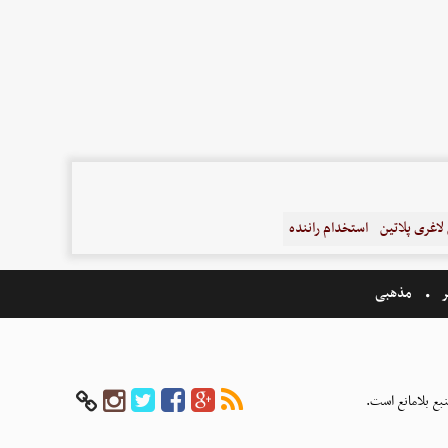
اغری پلاتین
استخدام راننده
ر
مذهبی
بع بلامانع است.