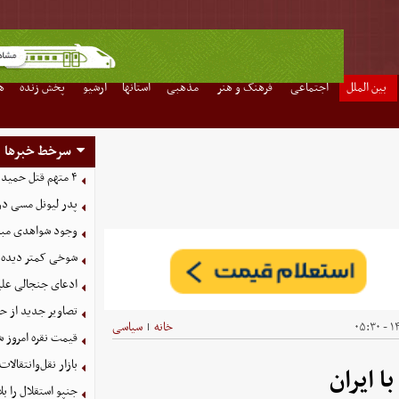
بین الملل
اجتماعی
فرهنگ و هنر
مذهبی
استانها
آرشیو
پخش زنده
ه
سرخط خبرها
۴ متهم قتل حمیدرضا رجب‌زاده دستگیر شدند
پدر لیونل مسی د
وجود شواهدی مبنی 
شوخی کمتر دیده ش
ادعای جنجالی علیر
تصاویر جدید از ح
۱۴
خانه
سیاسی
|
قیمت نقره امروز شنبه ۱۷ مرد
بازار نقل‌وانتقالات
 ایران
جنپو استقلال را 