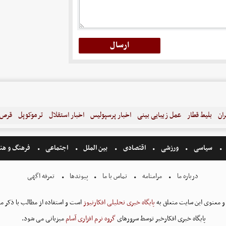
ران
بلیط قطار
عمل زیبایی بینی
اخبار پرسپولیس
اخبار استقلال
ترموکوپل
قرص ل
سیاسی
ورزشی
اقتصادی
بین الملل
اجتماعی
فرهنگ و هن
درباره ما
مرامنامه
تماس با ما
پیوندها
تعرفه اگهی
و معنوی این سایت متعلق به
پایگاه خبری تحلیلی افکارنیوز
است و استفاده از مطالب با ذکر من
پایگاه خبری افکارخبر توسط سرورهای
گروه نرم افزاری آسام
میزبانی می شود.