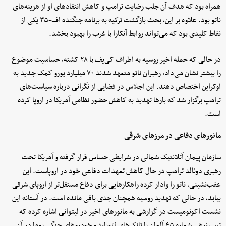
همراه بود که هدف آن جلب رضایت ترامپ و کاهش انتقادهای او از هزینه‌های
ناتو بود. علاوه بر این، بحث بازگشت ترکیه به برنامه جنگنده اف-۳۵ یکی از
نقاط کلیدی بود که می‌تواند روابط آنکارا با غرب را بهبود بخشد.
در حالی که حمله اخیر روسیه به اطراف کی‌یف با ۲۸ کشته، حساسیت موضوع
را بیشتر نشان می‌داد، رهبران ناتو متعهد شدند ۷۰ میلیارد یورو کمک جدید به
اوکراین اختصاص دهند. این اجلاس در فضایی از نگرانی درباره سیاست‌های
ترامپ برگزار شد که بارها تهدید به کاهش حضور نظامی آمریکا در اروپا کرده
است.
مانورهای دفاعی در مرزهای شرقی
سازمان پیمان آتلانتیک شمالی در شرایطی حساس قرار گرفته و آمریکا تحت
رهبری دونالد ترامپ در حال کاهش تعهدات دفاعی خود در اروپاست. این
عقب‌نشینی، ناتو را وادار کرده راهکارهایی برای دفاع مستقل‌تر از اروپای شرقی
بیابد، در حالی که تهدید روسیه همچنان جدی باقی مانده است. در آستانه این
نشست اکونومیست در گزارشی به مانورهای اخیر در لیتوانی اشاره کرده که
تیپ زرهی شماره ۴۵ آلمان با تانک‌های لئوپارد و خودروهای جنگی پوما در آن