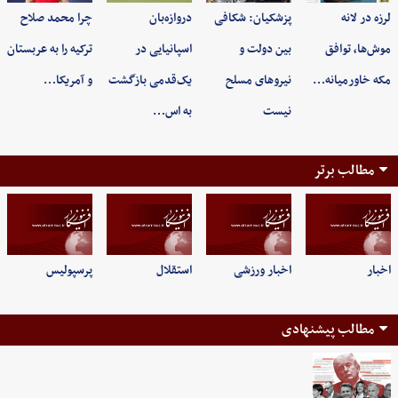
لرزه در لانه
پزشکیان: شکافی
دروازه‌بان
چرا محمد صلاح
موش‌ها، توافق
بین دولت و
اسپانیایی در
ترکیه را به عربستان
مکه خاورمیانه…
نیروهای مسلح
یک‌قدمی بازگشت
و آمریکا…
نیست
به اس…
مطالب برتر
اخبار
اخبار ورزشی
استقلال
پرسپولیس
مطالب پیشنهادی