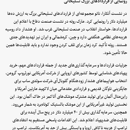
رونمایی از قراردادهای بزرگ تسلیحاتی
در نشست آنکارا، ناتو مجموعه‌ای از قراردادهای تسلیحاتی بزرگ به ارزش ده‌ها
میلیارد دلار را رونمایی کرد. مارک روته در نشست صنعت دفاع با اعلام این
قراردادها، خواستار انقلاب در صنعت تسلیحاتی غرب شد. او هشدار داد روسیه
هزینه‌های نظامی هنگفتی دارد و چین، کره‌شمالی و ایران نیز تهدیدهای جدی
هستند. روته تأکید کرد زمان برای تلف کردن وجود ندارد و باید قابلیت‌ها همین
حالا تأمین شود.
جزئیات قراردادها و سرمایه‌گذاری‌های جدید از جمله قراردادهای مهم، خرید
پهپادهای شناسایی توسط کشورهای اروپایی از شرکت آمریکایی نورثروپ گرومن،
انتخاب هواپیماهای هشدار زودهنگام گلوبال‌آی شرکت سوئدی ساب برای
جایگزینی ناوگان قدیمی و قراردادی مقدماتی میان لاکهید مارتین آمریکا و
راین‌متال آلمان برای تولید مشترک موشک‌های آتاکمز در خاک آلمان بود. این
نخستین تولید غیرآمریکایی از این موشک بالستیک کوتاه‌برد به شمار می‌رود.
همچنین، سرمایه‌گذاری بیش از ۴۰ میلیارد دلار در پنج سال آینده برای
قابلیت‌های ضدپهپاد اعلام شد. این اقدامات پاسخی مستقیم به انتقادهای
ترامپ از هزینه ناکافی اروپا و وابستگی بیش از حد به آمریکاست. ترامپ در