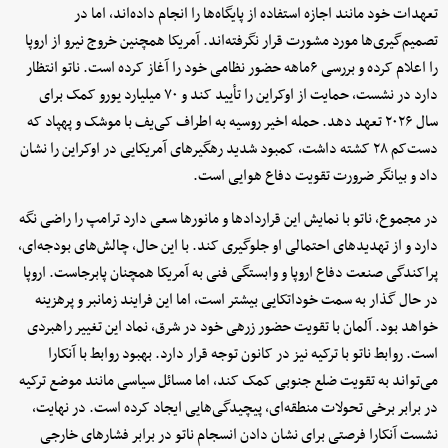
تعهدات خود مانند اجازه استفاده از پایگاه‌ها را انجام داده‌اند، اما در
تصمیم‌گیری‌ها مورد مشورت قرار نگرفته‌اند. آمریکا همچنین خروج نیرو از اروپا
را اعلام کرده و بررسی ۶‌ماهه حضور نظامی خود را آغاز کرده است. ناتو انتظار
دارد در نشست، حمایت از اوکراین را تأیید کند و ۷۰ میلیارد یورو کمک برای
سال ۲۰۲۶ تعهد دهد. حمله اخیر روسیه به اطراف کی‌یف با موشک و پهپاد که
دست‌کم ۲۸ کشته داشت، کمبود شدید رهگیرهای آمریکایی در اوکراین را نشان
داد و بیانگر ضرورت تقویت دفاع هوایی است.
در مجموع، ناتو با نمایش این قراردادها و مانورها سعی دارد ترامپ را راضی نگه
دارد و از تهدیدهای احتمالی او جلوگیری کند. با این حال، چالش‌های بودجه‌ای،
پراکندگی صنعت دفاع اروپا و وابستگی فنی به آمریکا همچنان پابرجاست. اروپا
در حال گذار به سمت خوداتکایی بیشتر است، اما این فرایند زمانبر و پرهزینه
خواهد بود. آلمان با تقویت حضور زرهی خود در شرق، نماد این تغییر راهبردی
است. روابط ناتو با ترکیه نیز در کانون توجه قرار دارد. بهبود روابط با آنکارا
می‌تواند به تقویت ضلع جنوبی کمک کند، اما مسائل سیاسی مانند موضع ترکیه
در برابر برخی تحولات منطقه‌ای، پیچیدگی‌هایی ایجاد کرده است. در نهایت،
نشست آنکارا فرصتی برای نشان دادن انسجام ناتو در برابر فشارهای خارجی