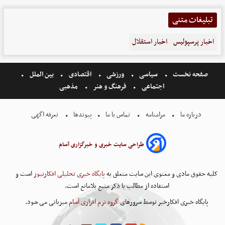
تبلیغات متنی
اخبار پرسپولیس
اخبار استقلال
صفحه نخست
سیاسی
ورزشی
اقتصادی
بین الملل
اجتماعی
فرهنگ و هنر
مذهبی
درباره ما
مرامنامه
تماس با ما
پیوندها
تعرفه اگهی
طراحی سایت خبری و خبرگزاری آسام
کلیه حقوق مادی و معنوی این سایت متعلق به
پایگاه خبری تحلیلی افکارنیوز
است و
استفاده از مطالب با ذکر منبع بلامانع است.
پایگاه خبری افکارخبر توسط سرورهای
گروه نرم افزاری آسام
میزبانی می شود.