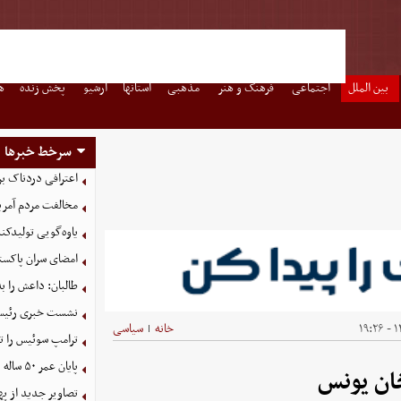
بین الملل
اجتماعی
فرهنگ و هنر
مذهبی
استانها
آرشیو
پخش زنده
ه
سرخط خبرها
اعترافی دردناک ب
مخالفت مردم آمریک
یاوه‌گویی تولیدکن
امضای سران پاکستا
طالبان: داعش را ب
نشست خبری رئیس‌ج
۱۴
خانه
سیاسی
|
ترامپ سوئیس را ت
پایان عمر ۵۰ ساله دلارهای نفتی به دست ایران
ان یونس
تصاویر جدید از په