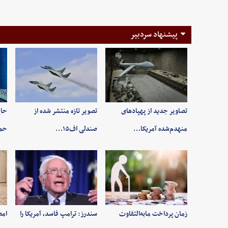
پیشنهاد سردبیر
تصاویر جدید از پهپادهای
تصویر تازه منتشر شده از
حاج
منهدم‌شده آمریکا…
صندلی اف۱۵…
حم
زمان پرداخت مابه‌التفاوت
سندرز: ترامپ فاسد، آمریکا را
امض