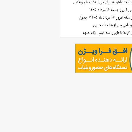
 نتانیاهو به ایران می آید! +فیلم وعکس
جمعه ۱۶ مرداد ۱۴۰۵
مردادماه ۱۴۰۵/ جدول
رضایی پس از شایعات خبری
ز کربلا تا ظهور؛ سه قیام ، یک جبهه