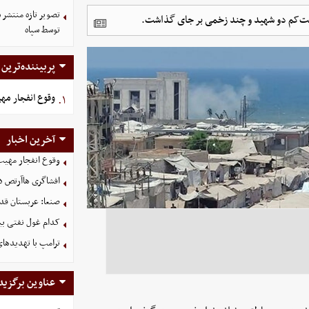
دست‌کم دو شهید و چند زخمی بر جای گذاشت.
توسط سپاه
پربیننده‌ترین
وقوع انفجار مه
۱.
آخرین اخبار
وقوع انفجار مهی
افشاگری هاآرتص درب
صنعا: عربستان قدر
کدام غول نفتی بیش
ترامپ با تهدیدهای
عناوین برگزید