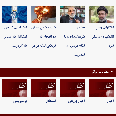
ابتکارات رهبر
هشدار
شنیده شدن صدای
اشتباهات کلیدی
انقلاب در میدان
شریعتمداری: با
دو انفجار در
استقلال در مسیر
نبرد
تنگه هرمز، راه
نزدیکی تنگه هرمز
باز کردن…
تنفس…
مطالب برتر
اخبار
اخبار ورزشی
استقلال
پرسپولیس