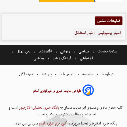
تبلیغات متنی
اخبار پرسپولیس
اخبار استقلال
صفحه نخست
سیاسی
ورزشی
اقتصادی
بین الملل
اجتماعی
فرهنگ و هنر
مذهبی
درباره ما
مرامنامه
تماس با ما
پیوندها
تعرفه اگهی
طراحی سایت خبری و خبرگزاری آسام
کلیه حقوق مادی و معنوی این سایت متعلق به
پایگاه خبری تحلیلی افکارنیوز
است و
استفاده از مطالب با ذکر منبع بلامانع است.
پایگاه خبری افکارخبر توسط سرورهای
گروه نرم افزاری آسام
میزبانی می شود.