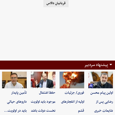
قربانیان دالاس
پیشنهاد سردبیر
اولین پیام محسن
فوری/ جزئیات
حفظ اشتغال
تأمین پایدار
رضایی پس از
اولیه از انفجارهای
موجود باید اولویت
داروهای حیاتی
شایعات خبری
قشم
نخست دولت باشد
باید در اولویت…