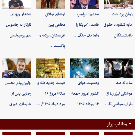
زمان پرداخت
سندرز: ترامپ
امضای توافق
هشدار مهدی
مابه‌التفاوت حقوق
فاسد، آمریکا را
دفاعی بین
تارتار به جاسوس
بازنشستگان
وارد یک جنگ…
عربستان، ترکیه و
تیم پرسپولیس
پاکست…
سامانه ضد
وضعیت هوای
قیمت جدید طلا و
اولین پیام محسن
موشکی لیزری؛ از
کشور امروز جمعه
سکه امروز ۱۶
رضایی پس از
بلوف سیاسی تا…
۱۶ مرداد ۱۴۰۵
مردادماه ۱۴۰۵/ …
شایعات خبری
مطالب برتر