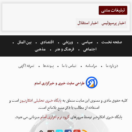
تبلیغات متنی
اخبار پرسپولیس
اخبار استقلال
صفحه نخست
سیاسی
ورزشی
اقتصادی
بین الملل
اجتماعی
فرهنگ و هنر
مذهبی
درباره ما
مرامنامه
تماس با ما
پیوندها
تعرفه اگهی
طراحی سایت خبری و خبرگزاری آسام
کلیه حقوق مادی و معنوی این سایت متعلق به
پایگاه خبری تحلیلی افکارنیوز
است و
استفاده از مطالب با ذکر منبع بلامانع است.
پایگاه خبری افکارخبر توسط سرورهای
گروه نرم افزاری آسام
میزبانی می شود.