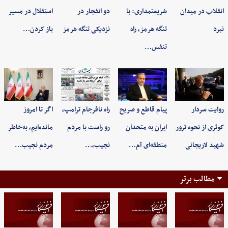
انقلاب در میدان
شریعتمداری: با
دو انفجار در
استقلال در مسیر
نبرد
تنگه هرمز، راه
نزدیکی تنگه هرمز
باز کردن…
تنفس…
روایت سردار
پیام قاطع و صریح
راه نافرجام ترامپ،
اگر تا امروز
کوثری از نحوه ترور
ایران به متحدان
رو راست با مردم
مانده‌ایم، به‌خاطر
شهید لاریجانی
منطقه‌ای آم…
نجیب،…
مردم نجیب…
مطالب برتر