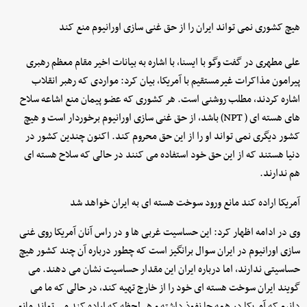
هیچ کشوری نمی تواند ایران را از حق غنی سازی اورانیوم منع کند
علی مطهری در گفت وگو با ایسنا، با اشاره به بیانات اخیر مقام معظم رهبری
پیرامون مذاکرات غیرمستقیم با آمریکا، بیان کرد: مواردی که رهبر انقلاب
اشاره کردند، مطلب روشنی است. هر کشوری که عضو پیمان منع اشاعه سلاح
های هسته ای ( NPT) باشد، از حق غنی سازی اورانیوم برخوردار است و هیچ
کشور دیگری نمی تواند او را از این حق محروم کند. اکنون چندین کشور در
دنیا هستند که از این حق خود استفاده می کنند در حالی که سلاح هسته ای
هم ندارند.
آمریکا اراده کند مانع ورود سوخت هسته ای به ایران خواهد شد
وی در ادامه اظهار کرد: این حساسیت غربی ها و در راس آنان آمریکا روی غنی
سازی اورانیوم در ایران سوال برانگیز است که چطور درباره آن چند کشور هیچ
حساسیتی ندارند، اما درباره ایران این مقدار حساسیت نشان می دهند. می
گویند ایران سوخت هسته ای خود را از خارج تهیه کند، در حالی که ما می
دانیم که آمریکا در همه جا نفوذ داشته و هر لحظه که اراده کند می تواند مانع