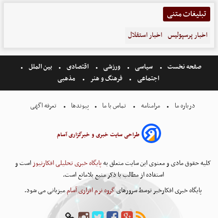
تبلیغات متنی
اخبار پرسپولیس
اخبار استقلال
صفحه نخست
سیاسی
ورزشی
اقتصادی
بین الملل
اجتماعی
فرهنگ و هنر
مذهبی
درباره ما
مرامنامه
تماس با ما
پیوندها
تعرفه اگهی
طراحی سایت خبری و خبرگزاری آسام
کلیه حقوق مادی و معنوی این سایت متعلق به
پایگاه خبری تحلیلی افکارنیوز
است و
استفاده از مطالب با ذکر منبع بلامانع است.
پایگاه خبری افکارخبر توسط سرورهای
گروه نرم افزاری آسام
میزبانی می شود.