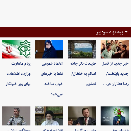
پیشنهاد سردبیر
خبر جدید از فصل
طبیعت بکر جاده
اعتماد عمومی
پیام متفاوت
جدید پایتخت/
اسالم به خلخال/
فقط با خبرهای
وزارت اطلاعات
رضا عطاران در…
تصاویر
خوب ساخته
برای روز خبرنگار
نمی‌شود
هدایای روز
ونس: جنگ با
نقشه و توطئه
سخنگوی ارتش: