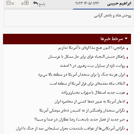
ابراهیم حبیبی
0
|
0
۱۴۰۵/۰۱/۲۶ ۱۱:۲۳
پاسخ
روحش شاد و یادش گرامی
سرخط خبرها
عراقچی: اکنون هیچ مذاکره‌ای با آمریکا نداریم
راهکار جنبش النجباء عراق برای حل مشکل با عربستان
روایت تازه از بمباران بیت رهبری در ۹ اسفند
ایران هزینه جنگ را برای متحدان آمریکا در منطقه بالا می‌برد
ائتلاف مکه مقدمه‌ای برای فرار آمریکا از منطقه است
هویت جدید استقلال با سهراب بختیاری‌زاده
اذعان آمریکا به عبور ده‌ها کشتی از محاصره ایران
نگرانی متحدان واشنگتن از ته کشیدن ذخایر موشکی آمریکا
خبر جدید از فصل جدید پایتخت/ رضا عطاران در صدا و سیما؟
نگرانی آمریکایی‌ها از عواقب بلندمدت بحران تسلیحاتی بعد از جنگ با ایران