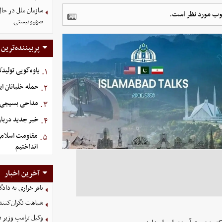
سازمان ملل در حا
چوب مورد نظر است.
صهیونیستی
پربیننده‌ترین
یاوه‌گویی تولیدک
۱.
حمله خلبانان ایرا
۲.
مداحی بسیجی 
۳.
خبر جدید دربار
۴.
مقاومت اسلامی 
۵.
انداختیم
آخرین اخبار
باقر خرازی به داد
شباهت نگران‌کننده
وکیل ترامپ وزیر 