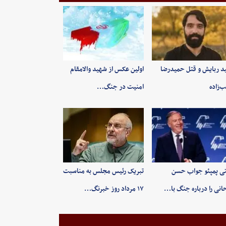
ید ربایش و قتل حمیدرضا
اولین عکس از شهید والامقام
‌زاده
امنیت در جنگ…
ی پمپئو جواب حسن
تبریک رئیس مجلس به مناسبت
انی را درباره جنگ با…
۱۷ مرداد روز خبرنگ…