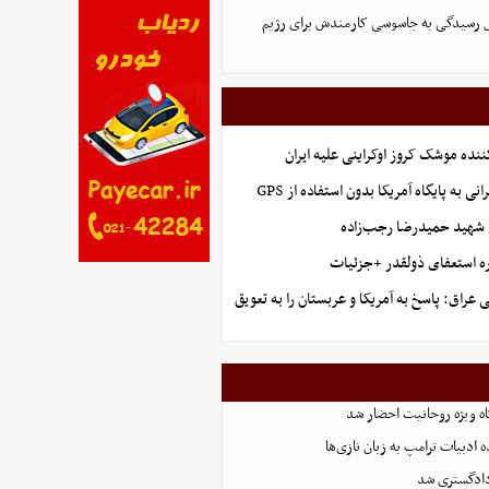
ل رسیدگی به جاسوسی کارمندش برای رژیم
ننده موشک کروز اوکراینی علیه ایران
نی به پایگاه آمریکا بدون استفاده از GPS
شهید حمیدرضا رجب‌زاده
ه استعفای ذولقدر +جزئیات
عراق: پاسخ به آمریکا و عربستان را به تعویق
گاه ویژه روحانیت احضار شد
 ادبیات ترامپ به زبان نازی‌ها
دادگستری شد