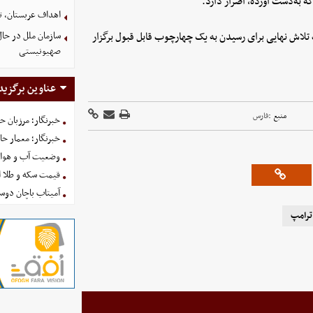
ه به‌دست آورده، اصرار دارد.
اهداف عربستان، تر
سازمان ملل در حا
تلاش نهایی برای رسیدن به یک چهارچوب قابل قبول برگزار
صهیونیستی
عناوین برگزید
منبع :
فارس
خبرنگار؛ مرزبان 
خبرنگار؛ معمار ح
وضعیت آب و هوای کشور ا
قیمت سکه و طلا امروز شنبه
آمیتاب باچان دوست
ترامپ