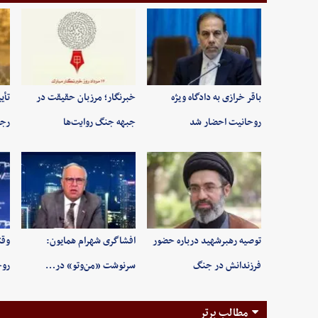
باقر خرازی به دادگاه ویژه
خبرنگار؛ مرزبان حقیقت در
تأی
روحانیت احضار شد
جبهه جنگ روایت‌ها
رجب
توصیه رهبرشهید درباره حضور
افشاگری شهرام همایون:
وقت
فرزندانش در جنگ
سرنوشت «من‌وتو» در…
روح
مطالب برتر