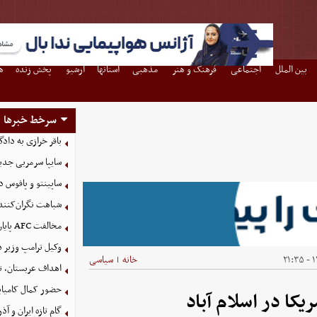
بین الملل
اجتماعی
فرهنگ و هنر
مذهبی
استانها
آرشیو
پخش زنده
ه
سرخط خبرها
باقر خرازی به داد
سایپا سرمربی جدی
ساپینتو و پافوس
شباهت نگران‌کننده
مخالفت AFC پایان کار نیست؛ استقلال بصره را می‌خواهد
وکیل ترامپ وزیر 
۱۴
خانه
سیاسی
|
اهداف عربستان، تر
حضور کمال کامیاب
یکا در اسلام آباد
گام تازه ایران و آ