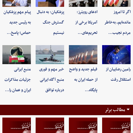
اگر تا امروز
ادعای رویترز:
پزشکیان: به‌ دنبال
پیام مهم پزشکیان
مانده‌ایم، به‌خاطر
آمریکا برخی از
گسترش جنگ
به رئیس جدید
مردم نجیب…
تحریم‌های…
نیستیم
حماس؛ پاسخ…
رامین رضاییان از
فیلم جدید و واضح
خبر مهم و فوری
منبع ایرانی
استقلال رفت
از حمله ایران به
منبع آگاه ایرانی
جزئیات مذاکرات
پایگاه…
درباره توافق
ایران و عمان را…
مطالب برتر