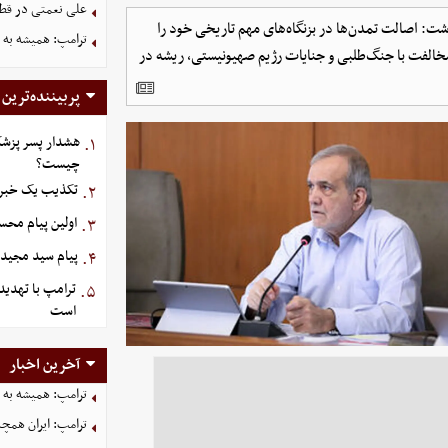
علی نعمتی در قطر؛
: اصالت تمدن‌ها در بزنگاه‌های مهم تاریخی خود را
ترامپ: همیشه به م
ر مخالفت با جنگ‌طلبی و جنایات رژیم صهیونیستی، ریشه در
پربیننده‌ترین
هشدار پسر پزشک
۱.
چیست؟
تکذیب یک خبر د
۲.
اولین پیام مح
۳.
پیام سید مجید 
۴.
ترامپ با تهدید
۵.
است
آخرین اخبار
ترامپ: همیشه به م
ترامپ: ایران همچن