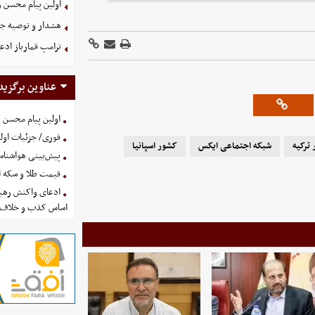
اولین پیام محسن 
هشدار و توصیه جد
ترامپ قمارباز ادع
عناوین برگزید
اولین پیام محسن 
فوری/ جزئیات اولی
ترکیه
شبکه اجتماعی ایکس
کشور اسپانیا
پیش‌بینی هواشناسی امروز
قیمت طلا و سکه امروز پنجشنب
ادعای واکنش رهبر
اساس کذب و خلاف 