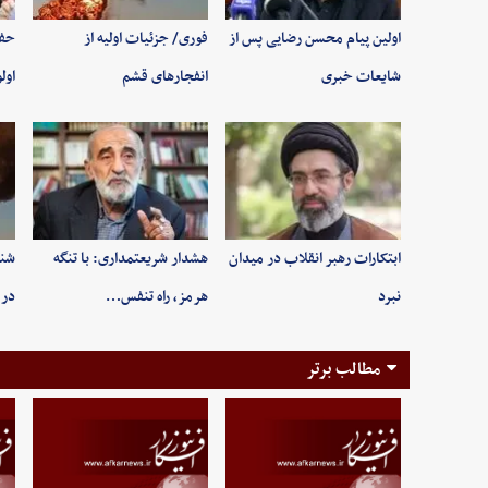
اولین پیام محسن رضایی پس از
فوری/ جزئیات اولیه از
حفظ
شایعات خبری
انفجارهای قشم
اول
ابتکارات رهبر انقلاب در میدان
هشدار شریعتمداری: با تنگه
شنی
نبرد
هرمز، راه تنفس…
در 
مطالب برتر