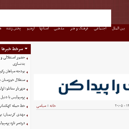
بین الملل
اجتماعی
فرهنگ و هنر
مذهبی
استانها
آرشیو
پخش زنده
ه
سرخط خبرها
حضور استقلالی و 
بدنسازی
بودجه سپاهان رکورد زد؛ تصویب
ستقلال خوزستان چ
شهریار مغانلو؛ اول
پرسپولیس با دنیل 
۱۴
خانه
سیاسی
خط حمله کهکشانی گ
|
مهدی کریمیان: بر
دردسر تازه پرسپو