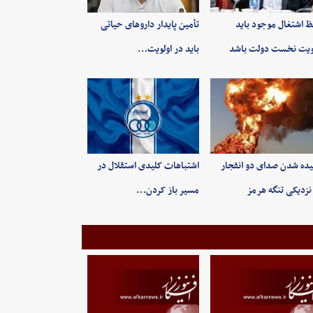
 اشتغال موجود باید
تأمین پایدار داروهای حیاتی
ویت نخست دولت باشد
باید در اولویت…
ده شدن صدای دو انفجار
اشتباهات کلیدی استقلال در
نزدیکی تنگه هرمز
مسیر باز کردن…