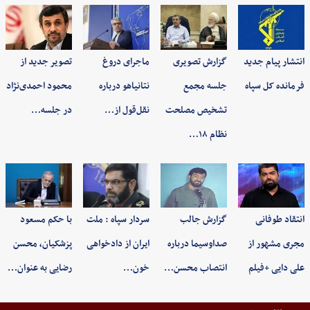
انتشار پیام جدید
گزارش تصویری
ماجرای دروغ
تصویر جدید از
فرمانده کل سپاه
جلسه مجمع
نتانیاهو درباره
محمود احمدی‌نژاد
تشخیص مصلحت
نقل‌قول از…
در جلسه…
نظام ۱۸…
انتقاد طوفانی
گزارش جالب
سردار سپاه : ملت
با حکم مسعود
مجری مشهور از
صداوسیما درباره
ایران از دادخواهی
پزشکیان، محسن
علی دایی +فیلم
انتصاب محسن…
خون…
رضایی به عنوان…