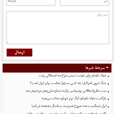
سرخط خبرها
جواد نکونام برای تقویت تیمش سراغ سه استقلالی رفت
جنگ درون اسرائیل؛ چه کسی مسئول شکست برابر ایران است؟
بمب نقل‌وانتقالاتی پرسپولیس ترکید؛ ستاره ملی‌پوش سرخپوش شد
بازگشت جواد نکونام؛ لیگ برتر دوباره جذاب می‌شود
ایران فینالیست شد؛ شروع قدرتمند بسکتبال سه‌به‌سه در آسیا
کابوس «مهاجرت معکوس» دست از سر صهیونیست‌ها برنمی‌دارد