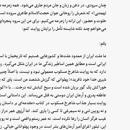
چنان سرودی، در ذهن و زبان و جان مردم جاری می‌شود. همه زمزمه می‌
تهمتنی!» که شعرش را روحانی جوان حجت‌الاسلام طاهری سروده است.
خلوت و حضور، این ترانه را زمزمه می‌کنیم. برای من این سرود پنجره‌ای
می‌خواهم چند نکته شایسته تأمل را برایتان روایت کنم:
یکم:
ما ملت ایران از معدود ملت‌ها و کشورهایی هستیم که تاریخمان با اسا
ایرانی است و مطابق همین اساطیر زندگی ما در ایران شکل می‌گیرد. 
دارد که به روایت شاهرخ مسکوب معمولی نبود و نیست، یا اصلاً چنین 
شیری خدا خود نافرید»؛ پهلوانی که گرزش ششصد من است، پای که بر ز
خوراکش یک گور بریان شده است و سیخ کبابش تنه درخت… با «اکوان د
عاطفه پدری و آرمان ایران دوستی به قتل می‌رساند. این داستانی اس
روایت بسیار جذاب شاهرخ مسکوب در کتاب «مقدمه‌ای بر داستان رست
و نه رویین تنی و نه سیمرغی تا کسی را یاری کند. اما آرزوی عمر دراز
غیب هرگز انسان را رها نکرده است. نه عمر رستم واقعی است و نه رو
این، تبلور اغراق‌آمیز آرمان‌های بشر است در وجود پهلوانانی خیالی.