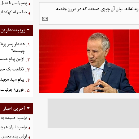
پرسپولیس با دنیل 
ر زمانه‌اند، بیان آن چیزی هستند که در درون جامعه
خط حمله کهکشانی گ
پربیننده‌ترین
هشدار پسر پزشک
۱.
چیست؟
اولین پیام محس
۲.
تکذیب یک خبر د
۳.
پیام سید مجید 
۴.
فوری/ جزئیات ا
۵.
آخرین اخبار
ترامپ: همیشه به م
ترامپ: ایران همچن
اولین پیام محسن 