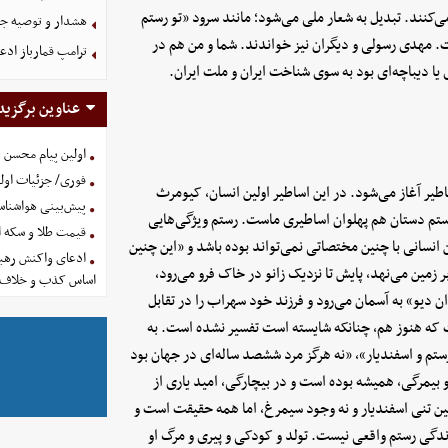
کنند. تبدیل به شعار ملی می‌شود؛ مانند سرود «تو رستم
هشدار و توصیه جد
 مهدی رسولی و دیگران نیز خواندند. شما و من هم در
ترامپ قمارباز ادع
 یا دیباچه‌ای بود به سوی شناخت ایران و ملت ایران.
عناوین برگزید
اولین پیام محسن 
فوری/ جزئیات اولی
طیر آغاز می‌شود. در این اساطیر اولین انسان، کیومرث
پیش‌بینی هواشناسی امروز
رستم دستان هم پهلوان اساطیری ماست. رستم ویژگی‌هایی
قیمت طلا و سکه امروز پنجشنب
انسانی با چنین مختصاتی نمی‌تواند بوده باشد و «این چنین
ادعای واکنش رهبر
مین می‌نهد، پایش تا نزدیک زانو در خاک فرو می‌رود،
اساس کذب و خلاف 
یو» به آسمان می‌رود و فرزند خود سهراب را در تقابل
ت که هنوز هم، چنانکه شایسته است تفسیر نشده است. به
م و اسفندیار»، «نه هرگز مرد ششصد ساله‌ای در جهان بود
 و بیمرگی، همیشه بوده است و در بیچارگی، امید یاری از
یین تنی اسفندیار و نه وجود سیمرغ، اما همه حقیقت است و
 زندگی رستم واقعی نیست. تولد و کودکی و پیری و مرگ او