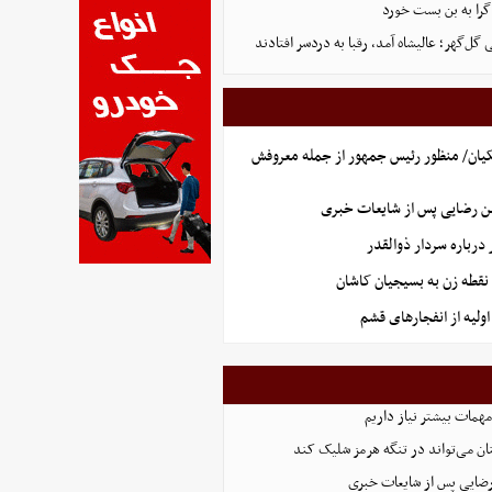
گرا به بن بست خورد
ل‌گهر؛ عالیشاه آمد، رقبا به دردسر افتادند
یان/ منظور رئیس جمهور از جمله معروفش
ن رضایی پس از شایعات خبری
رباره سردار ذوالقدر
نقطه زن به بسیجیان کاشان
ولیه از انفجارهای قشم
همات بیشتر نیاز داریم
ان می‌تواند در تنگه هرمز شلیک کند
رضایی پس از شایعات خبری