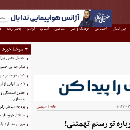
بین الملل
اجتماعی
فرهنگ و هنر
مذهبی
استانها
آرشیو
پخش زنده
ه
سرخط خبرها
احتمال حضور بیرا
مبلغ جدایی حسین 
کیش در مسیر میزبانی
۷ داور ایرانی از آزمون نخبگان آسیا سربلند بیرون آمدند
حضور استقلالی و 
بدنسازی
۱۴
خانه
سیاسی
بودجه سپاهان رکورد زد؛ تصویب
|
ستقلال خوزستان چ
اره تو رستم تهمتنی!
شهریار مغانلو؛ اول