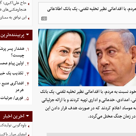
حاج علی‌اکبری: گز
ود نسبت به مردم، با اقداماتی نظیر تخلیه تلفنی، یک بانک اطلاعاتی
هنجارشکنی‌های فر
این توافق به معنا
پربیننده‌ترین
هشدار پسر پزشک
۱.
چیست؟
اولین پیام محس
۲.
تکذیب یک خبر د
۳.
افشاگری منبع م
۴.
هرمز
 با توجه به کینه دیرینه خود نسبت به مردم، با اقداماتی نظیر تخلیه تلفنی، یک بانک
فوری/ جزئیات ا
۵.
 امدادی، خدماتی و اداری تهیه کردند و با ارائه جزئیاتی
به موساد اعلام کردند که در صورت هدف قرار دادن این
 در زمان جنگ مختل می‌گردد.
آخرین اخبار
یاوه‌گویی تولیدکن
امضای سران پاکستا