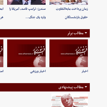
زمان پرداخت مابه‌التفاوت
سندرز: ترامپ فاسد، آمریکا را
امض
حقوق بازنشستگان
وارد یک جنگ…
عرب
مطالب برتر
اخبار
اخبار ورزشی
است
مطالب پیشنهادی