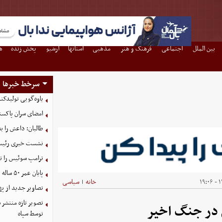
بین الملل
اجتماعی
فرهنگ و هنر
مذهبی
استانها
آرشیو
پخش زنده
ه
سرخط خبرها
یاوه‌گویی تولیدکن
امضای سران پاکستا
طالبان: داعش را ب
نشست خبری رئیس‌ج
ترامپ سوئیس را ت
پایان عمر ۵۰ ساله دلارهای نفتی به دست ایران
۱۴
خانه
سیاسی
|
تصاویر جدید از په
 در جنگ اخیر
توسط سپاه