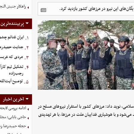
راهکار جنبش النجب
گان‌های این نیرو در مرزهای کشور بازدید کرد.
پربیننده‌ترین
ایران غنائم چشم
۱.
جنایت حمیدرضار
۲.
مردی که عربستان برای سرش ۵
۳.
تشکیل تیم کارآ
۴.
رجب‌زاده
توصیح آیت‌الله
۵.
آخرین اخبار
لامی، نوید داد: مرزهای کشور با استقرار نیروهای مسلح در
ادامه بررسی لایحه
می‌شود و با هوشیاری فداییان ملت در مرزها، با هر تهدیدی
حاجی بابایی: مجل
حجله حمیدرضا رج