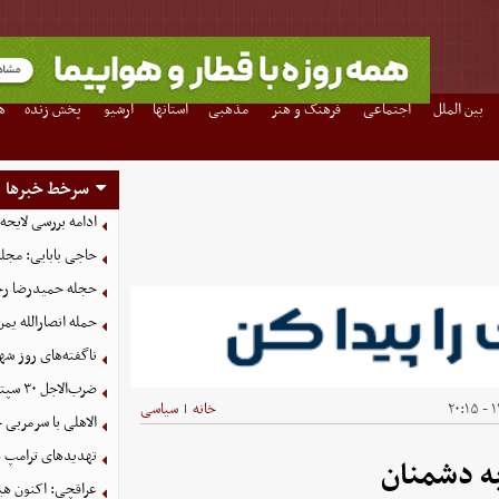
بین الملل
اجتماعی
فرهنگ و هنر
مذهبی
استانها
آرشیو
پخش زنده
ه
سرخط خبرها
ادامه بررسی لایحه
حاجی بابایی: مجل
حجله حمیدرضا رج
حمله انصارالله یمن
ناگفته‌های روز شه
ضرب‌الاجل ۳۰ سپتامبر برای پایان حضور نظامی آمریکا در عراق
۱۴
خانه
سیاسی
|
الاهلی با سرمربی
تهدیدهای ترامپ علیه
ه دشمنان
عراقچی: اکنون هیچ 