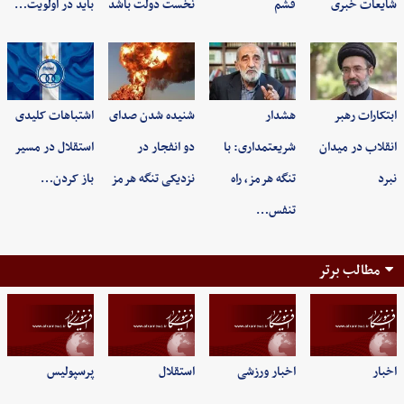
شایعات خبری
قشم
نخست دولت باشد
باید در اولویت…
ابتکارات رهبر
هشدار
شنیده شدن صدای
اشتباهات کلیدی
انقلاب در میدان
شریعتمداری: با
دو انفجار در
استقلال در مسیر
نبرد
تنگه هرمز، راه
نزدیکی تنگه هرمز
باز کردن…
تنفس…
مطالب برتر
اخبار
اخبار ورزشی
استقلال
پرسپولیس