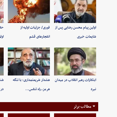
اولین پیام محسن رضایی پس از
فوری/ جزئیات اولیه از
حفظ
شایعات خبری
انفجارهای قشم
اول
ابتکارات رهبر انقلاب در میدان
هشدار شریعتمداری: با تنگه
شنی
نبرد
هرمز، راه تنفس…
در 
مطالب برتر