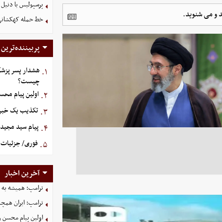
پرسپولیس با دنیل 
د و می شنوید.
خط حمله کهکشانی گ
پربیننده‌ترین
هشدار پسر پزشک
۱.
چیست؟
اولین پیام محس
۲.
تکذیب یک خبر د
۳.
پیام سید مجید 
۴.
فوری/ جزئیات ا
۵.
آخرین اخبار
ترامپ: همیشه به م
ترامپ: ایران همچن
اولین پیام محسن 