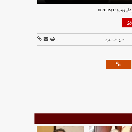
ویدیو: 00:00:41
یو
منبع :
همشهری