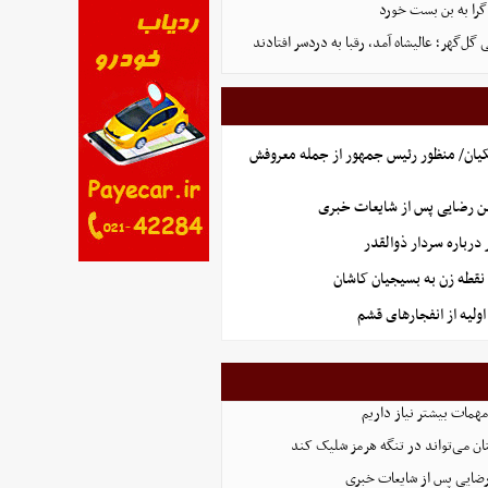
گرا به بن بست خورد
ل‌گهر؛ عالیشاه آمد، رقبا به دردسر افتادند
یان/ منظور رئیس جمهور از جمله معروفش
ن رضایی پس از شایعات خبری
رباره سردار ذوالقدر
نقطه زن به بسیجیان کاشان
ولیه از انفجارهای قشم
همات بیشتر نیاز داریم
ان می‌تواند در تنگه هرمز شلیک کند
رضایی پس از شایعات خبری