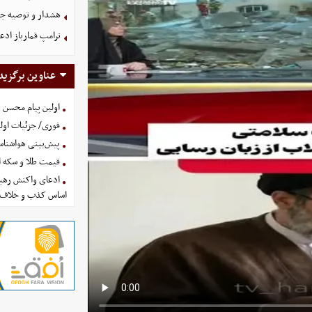
هشدار و توصیه جد
ترامپ قمارباز ادع
عناوین برگزید
اولین پیام محسن 
فوری/ جزئیات اولی
پیش‌بینی هواشناسی امروز
قیمت طلا و سکه امروز پنجشنب
ادعای واکنش رهبر
اساس کذب و خلاف 