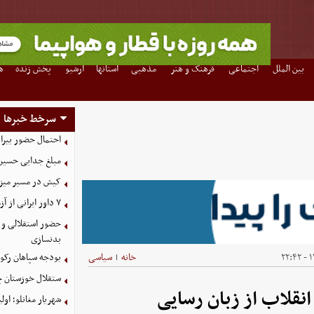
بین الملل
اجتماعی
فرهنگ و هنر
مذهبی
استانها
آرشیو
پخش زنده
ه
سرخط خبرها
احتمال حضور بیرا
مبلغ جدایی حسین 
کیش در مسیر میزبانی
۷ داور ایرانی از آزمون نخبگان آسیا سربلند بیرون آمدند
حضور استقلالی و 
بدنسازی
۱۴
خانه
سیاسی
بودجه سپاهان رکورد زد؛ تصویب
|
ستقلال خوزستان چ
قلاب از زبان رسایی
شهریار مغانلو؛ اول