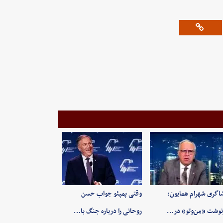
اگری شهرام همایون:
وقتی پمپئو جواب حسن
وشت «من‌وتو» در…
روحانی را درباره جنگ با…