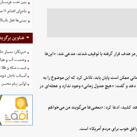
یمن نفت عربستان ر
ماجرای اقدام ۱۱ سناتور آمریکایی درمورد جنگ علیه ایران
یمنی‌ها قفل باب‌ا
عناوین برگزید
خبرنگار؛ معمار ح
مز هدف قرار گرفته یا توقیف شدند، مدعی شد: «این‌ها
وضعیت آب و هوای کشور ا
قیمت سکه و طلا امروز شنبه
آمیتاب باچان دوست
نی ممکن است پایان یابد، تلاش کرد که این موضوع را به
اولین پیام محسن 
 دهد و گفت: «هیچ جدول زمانی» وجود ندارد و عجله‌ای در
ود جنگ ایران فقط ۴ تا ۶ هفته طول خواهد کشید، ادعا کرد: «بعضی‌ها می‌گویند من می‌خواهم
وافق خوب برای مردم آمریکا» است.