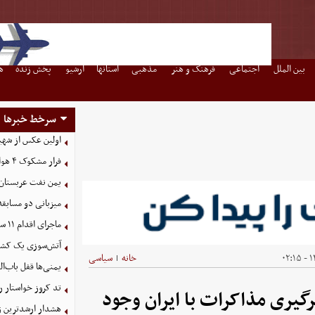
بین الملل
اجتماعی
فرهنگ و هنر
مذهبی
استانها
آرشیو
پخش زنده
ه
سرخط خبرها
اولین عکس از شهی
فرار مشکوک ۴ هواپیما از عربستان
یمن نفت عربستان ر
میزبانی دو مسابقه 
ماجرای اقدام ۱۱ سناتور آمریکایی درمورد جنگ علیه ایران
آتش‌سوزی یک کشتی
۱۴
خانه
سیاسی
|
یمنی‌ها قفل باب‌ا
تد کروز خواستار ر
رگیری مذاکرات با ایران وجود
هشدار ارشدترین ژن