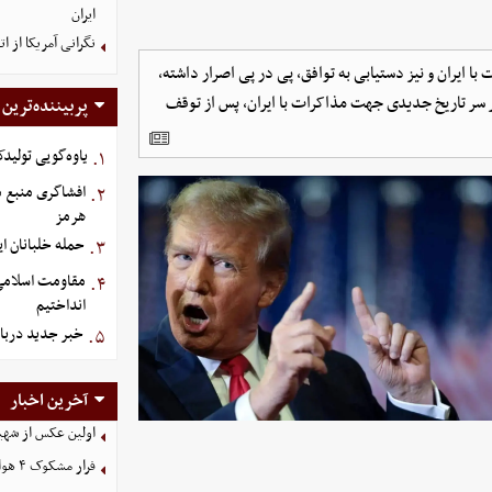
ایران
نگرانی آمریکا از 
ا ایران و نیز دستیابی به توافق، پی در پی اصرار داشته،
 سر تاریخ جدیدی جهت مذاکرات با ایران، پس از توقف
پربیننده‌ترین
یاوه‌گویی تولیدک
۱.
افشاگری منبع م
۲.
هرمز
حمله خلبانان ایرا
۳.
مقاومت اسلامی ع
۴.
انداختیم
خبر جدید دربا
۵.
آخرین اخبار
اولین عکس از شهی
فرار مشکوک ۴ هواپیما از عربستان