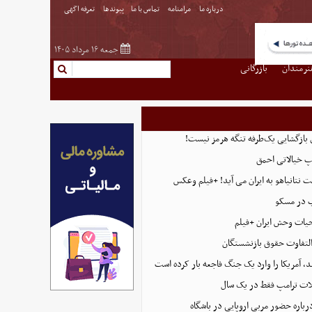
درباره ما
مرامنامه
تماس با ما
پیوندها
تعرفه اگهی
جمعه ۱۶ مرداد ۱۴۰۵
نرمندان
بازرگانی
ی بازگشایی یک‌طرفه تنگه هرمز نیست!
پ خیالاتی احمق
 نتانیاهو به ایران می آید! +فیلم وعکس
ب در مسکو
حیات وحش ایران +فیلم
التفاوت حقوق بازنشستگان
، آمریکا را وارد یک جنگ فاجعه بار کرده است
ت ترامپ فقط در یک سال
رباره حضور مربی اروپایی در باشگاه