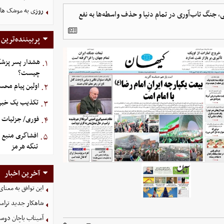
روزی به موشک‌ های 
، جنگ تاب‌آوری در تمام دنیا و حذف واسطه‌ها به نفع
پربیننده‌ترین
هشدار پسر پزشک
۱.
چیست؟
اولین پیام محس
۲.
تکذیب یک خبر د
۳.
فوری/ جزئیات او
۴.
افشاگری منبع م
۵.
تنگه هرمز
آخرین اخبار
این توافق به معنا
شاهکار جدید ترام
آمیتاب باچان دوست