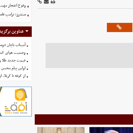
وقوع انفجار مهی
سندرز: ترامپ فاسد
عناوین برگزید
آمیتاب باچان دوست
وضعیت هوای کشور امروز 
قیمت جدید طلا و سکه امروز ۱۶ 
اولین پیام محسن 
از کوفه تا کربلا، ا