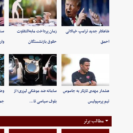
شاهکار جدید ترامپ خیالاتی
زمان پرداخت مابه‌التفاوت
سند
احمق
حقوق بازنشستگان
وار
هشدار مهدی تارتار به جاسوس
سامانه ضد موشکی لیزری؛ از
وضع
تیم پرسپولیس
بلوف سیاسی تا…
جمعه ۱۶ م
مطالب برتر