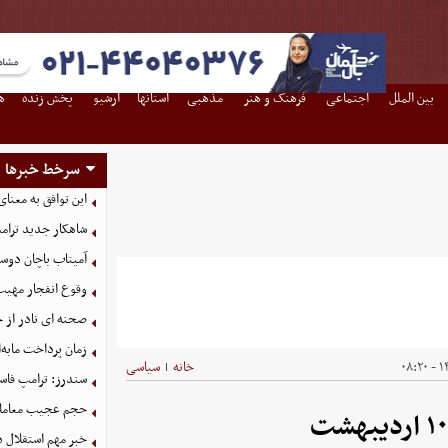
بین الملل
اجتماعی
فرهنگ و هنر
مذهبی
استانها
آرشیو
پخش زنده
ه
سرخط خبرها
این توافق به معنا
شاهکار جدید ترام
آمیتاب باچان دوست
وقوع انفجار مهی
صحنه ای نادر از 
زمان پرداخت مابه‌
۱۴
خانه
سیاسی
|
سندرز: ترامپ فاسد
حجم عجیب معاملا
خبر مهم استقلال د