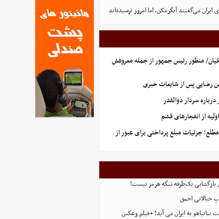
ایران می‌گفتند آبگرمکن، اما امروز ترسیده‌اند
یان/ منظور رئیس جمهور از جمله معروفش
ن رضایی پس از شایعات خبری
رباره سردار ذوالقدر
لیه از انفجارهای قشم
طلع؛ جزئیات مبلغ پرداختی برای عبور از
ی بازگشایی یک‌طرفه تنگه هرمز نیست!
پ خیالاتی احمق
 نتانیاهو به ایران می آید! +فیلم وعکس