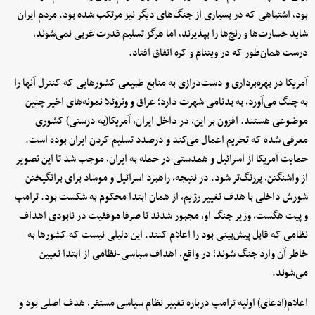
بود، اشتباهی که در بسیاری از جنگ‌های دیگر نیز مرتکب شده بود. مردم ایران
شاید خسارت‌ها و رنج‌ها را بپذیرند، اما هرگز تسلیم قدرت غربی نمی‌شوند،
درست همان‌طور که در ویتنام و کره اتفاق افتاد.
آمریکا در بهره‌برداری و دست‌درازی به منابع طبیعی کشورهایی که کنترل آنها را
به چنگ می‌آورد، به بدنامی شهرت دارد؛ عراق و ونزوئلا نمونه‌های اخیر چنین
موضوعی هستند. افزون بر این، در داخل ایران، آمریکا(به درستی) کشوری
معرفی شده که تحریم اعمال می‌کند و درصدد تسلیم کردن ایران بوده است.
حمایت آمریکا از اسرائیل و همدستی در حمله به ایران، موجب شد تا این تصویر
از واشنگتن، پررنگ‌تر شود. در نتیجه، راهبرد اسرائیل و موساد برای برانگیختن
شورش داخلی با هدف تغییر رژیم، از همان ابتدا محکوم به شکست بود. ترامپ
و پیت هگست، وزیر جنگ او، مجبور شدند تا صرفا موفقیت در نابودی اهداف
نظامی که قابل پیش‌بینی بود را اعلام کنند. این دلیلی نیست که کشورها به‌
خاطر آن وارد جنگ شوند؛ در واقع، اهداف سیاسی-نظامی از ابتدا تعیین
می‌شوند.
اعلام(ادعای) اولیه ترامپ درباره تغییر نظام سیاسی مستقر، هدف اصلی بود و