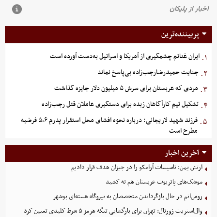
پربیننده‌ترین
ایران غنائم چشمگیری از آمریکا و اسرائیل به‌دست آورده است
۱.
جنایت حمیدرضارجب‌زاده بی‌پاسخ نماند
۲.
مردی که عربستان برای سرش ۵ میلیون دلار جایزه گذاشت
۳.
تشکیل تیم کارآگاهان زبده برای دستگیری عاملان قتل رجب‌زاده
۴.
فرزند شهید لاریجانی: درباره نحوه افشای محل استقرار پدرم ۵،۶ فرضیه
۵.
مطرح است
آخرین اخبار
ارتش یمن: تاسیسات آرامکو را در جیزان هدف قرار دادیم
موشک‌های پاتریوت عربستان هم ته‌ کشید
روس‌اتم در حال بازگرداندن متخصصان به نیروگاه هسته‌ای بوشهر
وال‌استریت ژورنال: تهران برای بازگشایی تنگه هرمز ۵ شرط کلیدی تعیین کرد