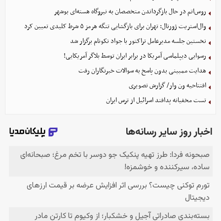
روس‌اتم در حال بازگرداندن متخصصان به نیروگاه هسته‌ای بوشهر
وال‌استریت ژورنال: تهران برای بازگشایی تنگه هرمز ۵ شرط کلیدی تعیین کرد
نخستین جلسه مدیرعامل تراکتور با جواد نکونام برگزار شد
رسوایی دیپلماسی آمریکا در برابر ایران توسط بلاگر آمریکایی!
هدایت ممبینی بدون پاسخ به سوالات خبرنگاران رفت
افتتاحیه ون وار/ گزارش تصویری
تست مخفیانه پدافند اسرائیل از ترس ایران