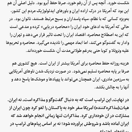
شکست خورد. آنچه پس از آن رقم خورد، صرفا حفظ آبرو بود. دلیل اصلی آن هم
این بود که آمریکا در درک اراده ایران و باورهای ایدئولوژیک مردم این کشور،
به‌ویژه کسانی که با نظام، سپاه پاسداران و بسیج مرتبط هستند، ناتوان بود. در
حالی که آمریکا به ادعای خود ایران را «محاصره دریایی» کرده و مدعی است
که این به اصطلاح محاصره، اقتصاد ایران را تحت تاثیر قرار می‌دهد و تهران را
وادار به گفت‌وگو می‌کند، اما ابعاد مهمی را نادیده می‌گیرد. محاصره‌ و تحریم‌ها
علیه ونزوئلا و کوبا حتی به‌رغم طولانی‌مدت آن، شکست خورده‌اند.
هزینه روزانه حفظ محاصره برای آمریکا بیشتر از ایران است. هیچ کشوری هم
صرفا بر پایه محاصره تسلیم نمی‌شود. در صورت نزدیک شدن ناوهای آمریکایی
به سرزمین مادری، ایران همچنان می‌تواند با پهپادها و موشک‌ها پاسخ دهد و
آنها را به چالش بکشد.
در نهایت، این ترامپ است که به دنبال گفت‌وگو و مذاکره است، نه ایران.
هیات(مذاکره‌کننده) آمریکا سفر خود به پاکستان را لغو کرد چون ایران از
مشارکت در آن خودداری کرد. مذاکرات تنها زمانی انجام خواهد شد که
ایران آماده باشد و شروطش برآورده شود؛ نه بر اساس پیام‌های ترامپ در
رسانه‌های اجتماعی.