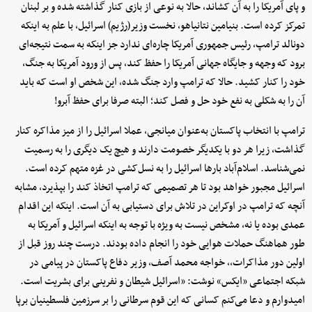
و پای آمریکا را به آن کشاند، حالا به نوعی از بازی کنار گذاشته شده و بر لبنان
تمرکز کرده است. بنیامین نتانیاهو، نخست وزیر(رژیم) اسرائیل، با علم به اینکه
دونالد ترامپ، رئیس جمهوری آمریکا چاره‌ای ندارد جز اینکه به سمت نتیجه‌ای
برود که وجهه و جایگاه جهانی آمریکا را حفظ کند، پس از ورود آمریکا به جنگ،
خود را کنار کشید. حالا که ترامپ وارد جنگ شده، این شخص او است که باید
آن را به شکلی به نفع خود حل و فصل کند؛ البته صرفا برای حفظ آبرو!
ترامپ با انتخاب پاکستان به‌عنوان میانجی، عملا اسرائیل را از میز مذاکره کنار
گذاشت، زیرا هر دو با یکدیگر خصومت دارند و هیچ یک دیگری را به رسمیت
نمی‌شناسد. اسلام‌آباد بارها اسرائیل را به نسل‌کشی در غزه متهم کرده است.
اسرائیل مجبور خواهد بود تا هر تصمیمی که ترامپ اتخاذ کند را بپذیرد، مشابه
آنچه که ترامپ در اوکراین در تلاش برای دستیابی به آن است. اینکه این اقدام
عمدی بوده یا نه، مشخص نیست به ویژه با توجه به اینکه اسرائیل و آمریکا به
طور هماهنگ حملات هوایی خود را انجام داده بودند. درست چند روز قبل از
اولین دور مذاکرات،، خواجه محمد آصف، وزیر دفاع پاکستان در پیامی در
شبکه اجتماعی «ایکس» نوشت: «اسرائیل شیطان و نفرینی برای بشریت است.
امیدوارم و دعا می‌کنم کسانی که این قوم سرطانی را بر سرزمین فلسطینیان برپا