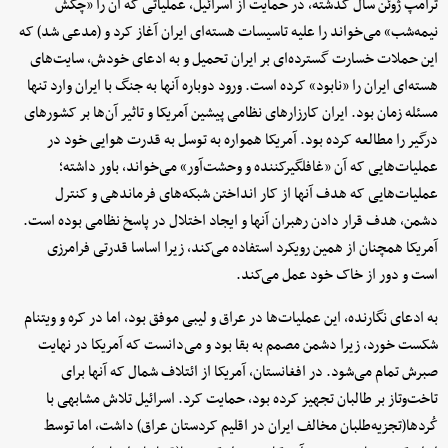
ترامپ ژوئن سال گذشته، در حمایت از اسرائیل، عملیاتی که آن را «چکش
نیمه‌شب» می‌خواند را علیه تاسیسات هسته‌ای ایران آغاز کرد و (مدعی شد) که
این حملات خسارت گسترده‌ای بر ایران تحمیل و به ادعای خودش، سایت‌های
هسته‌ای ایران را «نابود» کرده است. ورود دوباره آنها به جنگ با ایران وارد تنها
مسئله زمان بود. ایران کارزارهای نظامی پیشین آمریکا و تاثیر آن‌ها بر کشورهای
درگیر را مطالعه کرده بود. آمریکا همواره به توسل به قدرت هوایی خود در
عملیات‌هایی که آن «غافلگیرکننده و وحشت‌آور» می‌خواند، باور داشته؛
عملیات‌هایی که هدف آنها از کار انداختن شبکه‌های فرماندهی و کنترل
دشمن، هدف قرار دادن رهبران آنها و ایجاد اختلال در پاسخ نظامی بوده است.
آمریکا همچنان از همین رویکرد استفاده می‌کند، زیرا اساسا قدرتی فرامرزی
است و دور از خاک خود عمل می‌کند.
به ادعای نگارنده،‌ این عملیات‌ها در عراق و لیبی موفق بود، اما در کره و ویتنام
شکست خورد، زیرا دشمن مصمم به بقا بود و می‌دانست که آمریکا در نهایت
صبرش تمام می‌شود. در افغانستان، آمریکا از ائتلاف شمال که آنها برای
تاخت‌وتاز بر طالبان تجهیز کرده بود، حمایت کرد. اسرائیل تلاش مشابهی با
کُردها(تجزیه‌طلبان مخالف ایران در اقلیم کردستان عراق) داشت، اما توسط