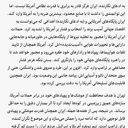
به ادعای نگارنده، ایران هرگز قادر به برابری با قدرت نظامی آمریکا نیست، اما
این توانمندی را داشت تا با منابع محدود، بیشترین ضربه را به آمریکا وارد کند.
ایران پایگاه‌های آمریکایی و (به ادعای نگارنده) اهدافی که می‌توانست به
اقتصاد جهانی آسیب بزند را انتخاب و فشار بر آمریکا را تشدید کرد. حملات
ایران آمریکا را مجبور به تخلیه نیروها از پایگاه‌هایش در خاورمیانه و جابه‌جایی
دارایی‌ها و تجهیزات هوایی «آسیب‌ندیده‌»اش کرد. آمریکا همچنان از تایید
تلفات هواپیماها، پهپادها و رادارهای خود طفره می‌رود و مجبور خواهد شد تا
در راهبرد پایگاه‌های جهانی خود را بازنگری کند. بستن تنگه هرمز فشار
مضاعفی بر ترامپ وارد کرد. افزون بر این، طرد و منزوی شدن واشنگتن، حتی از
سوی متحدان ناتو و آسیایی‌اش، پیامد جانبی این وضعیت بود. ایران همچنین
قابلیت‌های تسلیحاتی آمریکا را به دقت بررسی کرده بود.
تهران با هدف محافظت از موشک‌ها و پهپادهای خود در برابر حملات آمریکا،
سازه‌های عمیق زیرزمینی در کوه‌ها ایجاد کرد تا اثر بمباران دقیق را به حداقل
برساند. در نتیجه، پس از هفته‌ها حمله، ایران همچنان قدرت موشکی و پهپادی
قابل توجهی دارد که ادامه نبرد را ممکن می‌سازد و این موضوع نگران‌کننده
برای ترامپ است. تیم دونفره آمریکا و اسرائیل، مردم ایران را دست‌کم گرفته