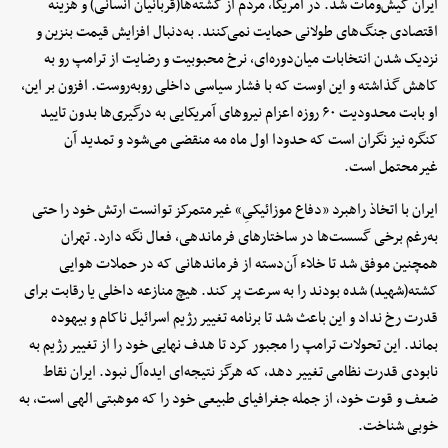
ایران کیش‌ومات شد. در آمریکا، مردم از کشته‌ها(قربانیان انسانی) و هزینه
اقتصادی جنگ‌های طولانی حمایت نمی‌کنند. به‌دنبال افزایش قیمت بنزین و
نزدیک شدن انتخابات میان‌دوره‌ای، نرخ محبوبیت و رضایت از ترامپ رو به
کاهش گذاشته و این اوست که با فشار سیاسی داخلی روبه‌روست. افزون بر این،
او بابت محدودیت ۶۰ روزه اعزام نیروهای آمریکایی به درگیری‌ها بدون تایید
کنگره نیز نگران است که حدودا اول ماه مه منقضی می‌شود و تمدید آن
غیرمحتمل است.
ایران با اتخاذ راهبرد «دفاع موزائیکیِ» غیرمتمرکز توانست ارتش خود را حتی
به‌رغم برخی گسست‌ها در ساختارهای فرماندهی، فعال نگه دارد. تهران
همچنین موفق شد تا خلاء آن‌دسته از فرماندهانی که در حملات هوایی
کشته(شهید) شده بودند را به سرعت پر کند. هیچ منازعه داخلی یا رقابت برای
قدرت رخ نداد و این باعث شد تا برنامه تغییر رژیم اسرائیل ناکام و بیهوده
بماند. این تحولات ترامپ را مجبور کرد تا هدف نهایی خود را از تغییر رژیم به
نابودی قدرت نظامی تغییر دهد، که هرگز نتیجه‌ای ایده‌آل نبود. ایران نقاط
ضعف و قوت خود، از جمله جغرافیای طبیعی‌ خود را که موهبتی الهی است، به
خوبی شناخت.