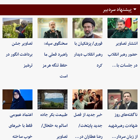
پیشنهاد سردبیر
انتشار تصاویر
فوری/ پزشکیان با
سخنگوی سپاه:
تصاویر جشن
حضور رهبر انقلاب
رهبر انقلاب دیدار
راهبرد فعلی ما
برداشت انگور در
در جلسات با…
کرد
حفظ تنگه هرمز
ترشیز
است
ناگفته‌های روز
خبر جدید از فصل
طبیعت بکر جاده
اعتماد عمومی
شهادت رهبرشهید
جدید پایتخت/
اسالم به خلخال/
فقط با خبرهای
از زبان سردار…
رضا عطاران در…
تصاویر
خوب ساخته