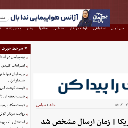
بین الملل
اجتماعی
فرهنگ و هنر
مذهبی
استانها
آرشیو
پخش زنده
ه
سرخط خبرها
پرسپولیس در آستانه جذب ۳ 
اشتباهات کلیدی اس
بن سلمان فورا با
هشدار ایران
قیمت گوشت امروز 15 مرداد ۵
قیمت لحظه ای دلار امروز
۱۴
خانه
سیاسی
قیمت سکه پارسیان ۱۰۰ سوت امروز پنجشنبه 15 مرداد 
|
روایت سردار کوثری
مریکا | زمان ارسال مشخص شد
استقلال و یک پرون