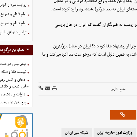
ن ابتدا پایان جنگ و رفع محاصره دریایی و در مقابل
روایت سردار کوثری
ته‌ای ایران به بعد موکول شده بود را رد کرده است.
پیام قاطع و صریح ا
پیام قاطع و صریح ا
روسیه به خبرنگاران گفت که ایران در حال بررسی
ترامپ: توافق با ای
 او پیشنهاد مذاکره داد؟ ایران در مقابل بزرگترین
عناوین برگزید
‌اند، به همین دلیل است که درخواست مذاکره می‌کند و ما
پیش‌بینی هواشناسی امروز
قیمت طلا و سکه امروز پنجشنب
ادعای واکنش رهبر
اساس کذب و خلاف 
منبع :
فارس
ادارات و بانک‌های کدام استان
پیچیدن نوای «یالث
وزارت امور خارجه ایران
شبکه سی ان ان