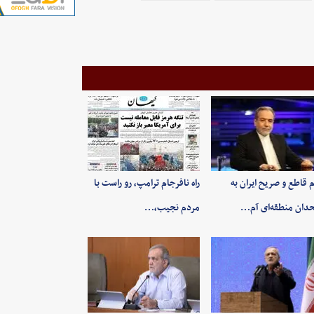
م قاطع و صریح ایران به
راه نافرجام ترامپ، رو راست با
دان منطقه‌ای آم…
مردم نجیب،…