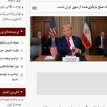
برای تسویه
د صلح بازنگری‌شده از سوی ایران است.
فرصت طلایی برای 
اولین واکنش رامین
استوری معنادار
پربیننده‌ترین
حمله قریب‌الوقو
۱.
علت انفجار جبل
۲.
ترامپ وعده تسل
۳.
چرا موشک‌های ای
۴.
ترامپ با تهدید
۵.
است
آخرین اخبار
بن سلمان فورا با
هشدار ایران