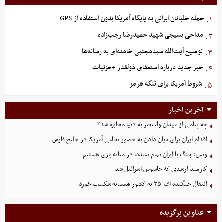
حمله خلبانان ایرانی به پایگاه آمریکا بدون استفاده از GPS
۱.
مداحی بسیجی شهید حمیدرضا رجب‌زاده
۲.
توصیح آیت‌الله سیدمجتبی خامنه‌ای به رسانه‌ها
۳.
خبر جدید درباره استعفای ذولقدر +جزئیات
۴.
شروط آمریکا برای تنگه هرمز
۵.
آخرین اخبار
چه پیامی از میدان ولیعصر به دنیا مخابره شد؟
اقدام ایران برای پایان دادن به حضور نظامی آمریکا در خلیج فارس
ونس: جنگ با ایران تمام نشده؛ در میانه بازی هستیم
کارمند ارشدی که جاسوس اسرائیل شد
انتقال جنگنده اف-۳۵ به کشور همسایه شکست خورد
عناوین برگزیده