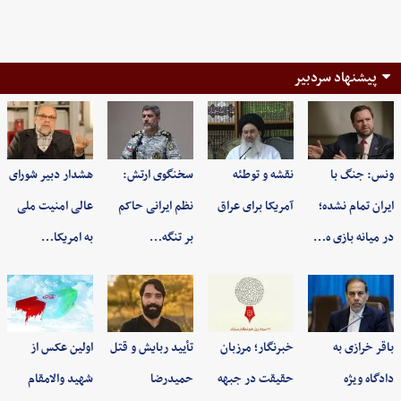
پیشنهاد سردبیر
ونس: جنگ با
نقشه و توطئه
سخنگوی ارتش:
هشدار دبیر شورای
ایران تمام نشده؛
آمریکا برای عراق
نظم ایرانی حاکم
عالی امنیت ملی
در میانه بازی ه…
بر تنگه…
به امریکا…
باقر خرازی به
خبرنگار؛ مرزبان
تأیید ربایش و قتل
اولین عکس از
دادگاه ویژه
حقیقت در جبهه
حمیدرضا
شهید والامقام