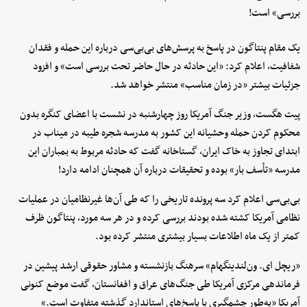
بررسی» است!
یک مقام پنتاگون در پاسخ به پرسش‌های بی‌بی‌سی درباره این حمله و فقدان
شفافیت، اعلام کرد: «این حادثه در حال حاضر تحت بررسی است» و افزود
جزئیات بیشتر «در زمان مناسب» منتشر خواهد شد.
پیت هگست، وزیر جنگ آمریکا روز چهارشنبه در نشست با اعضای کنگره بدون
محکوم کردن حمله وحشیانه این کشور به مدرسه شجره طیبه در میناب در
ابتدای تجاوز به خاک ایران، گستاخانه گفت که حادثه مربوط به بمباران این
مدرسه «تأسف‌ بار» بوده و تحقیقات درباره آن همچنان ادامه دارد!
بی‌بی‌سی اعلام کرد سه پرونده تاریخی را که طی آن‌ها غیرنظامیان در عملیات
نظامی آمریکا کشته شده بودند بررسی کرده و در هر سه مورد، پنتاگون ظرف
کمتر از یک ماه اطلاعات بسیار بیشتری منتشر کرده بود.
«ریچل ای. ون‌لندینگهام» سرهنگ بازنشسته و مشاور حقوقی ارشد پیشین در
فرماندهی مرکزی آمریکا طی جنگ‌های عراق و افغانستان، گفت موضع کنونی
آمریکا «به‌طور چشمگیری با پاسخ‌های استاندارد گذشته متفاوت است.»