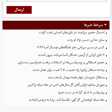
سرخط خبرها
احتمال حضور بیرانوند در بازی‌های آسیایی قوت گرفت
مبلغ جدایی حسین نژاد لو رفت
کیش در مسیر میزبانی جام باشگاه‌های فوتسال آسیا ۲۰۲۷
۷ داور ایرانی از آزمون نخبگان آسیا سربلند بیرون آمدند
حضور استقلالی و پرسپولیسی‌ها در انتخابات ریاست فدراسیون بدنسازی
بودجه سپاهان رکورد زد؛ تصویب ۲.۵ همت برای فصل جدید
ستقلال خوزستان چهار هفته مهمان پایتخت شد
شهریار مغانلو؛ اولین آقای گل سال‌های اخیر در خط حمله تراکتور
پرسپولیس با دنیل گرا به بن بست خورد
خط حمله کهکشانی گل‌گهر؛ عالیشاه آمد، رقبا به دردسر افتادند