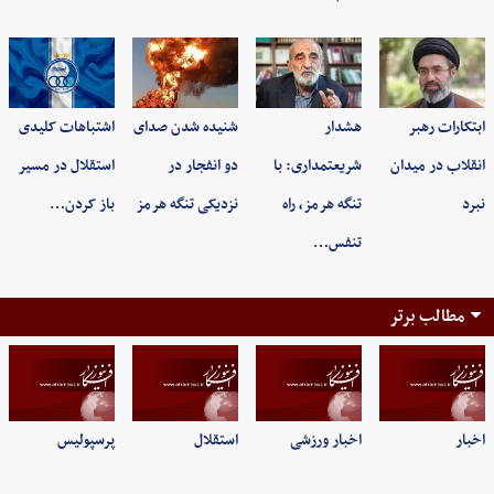
ابتکارات رهبر
هشدار
شنیده شدن صدای
اشتباهات کلیدی
انقلاب در میدان
شریعتمداری: با
دو انفجار در
استقلال در مسیر
نبرد
تنگه هرمز، راه
نزدیکی تنگه هرمز
باز کردن…
تنفس…
مطالب برتر
اخبار
اخبار ورزشی
استقلال
پرسپولیس