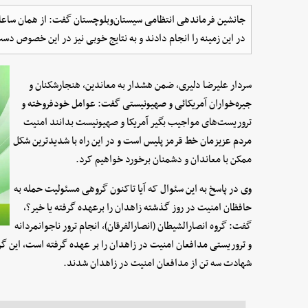
جانشین فرماندهی انتظامی سیستان‌وبلوچستان گفت: از همان ساعات
در این زمینه را انجام دادند و به نتایج خوبی نیز در این خصوص دست
سردار علیرضا دلیری، ضمن هشدار به معاندین، هنجارشکنان و
جیره‌خواران آمریکائی و صهیونیستی گفت: عوامل خودفروخته و
تروریست‌های مواجیب بگیر آمریکا و صهیونیست بدانند امنیت
مردم عزیزمان خط قرمز پلیس است و در این راه با شدیدترین شکل
ممکن با معاندان و دشمنان برخورد خواهیم کرد.
وی در پاسخ به این سئوال که آیا تاکنون گروهی مسئولیت حمله به
حافظان امنیت در روز گذشته زاهدان را برعهده گرفته یا خیر؟،
گفت: گروه انصارالشیطان (انصارالفرقان)، انجام ترور ناجوانمردانه
و تروریستی مدافعان امنیت در زاهدان را بر عهده گرفته است، این گر
شهادت سه تن از مدافعان امنیت در زاهدان شدند.