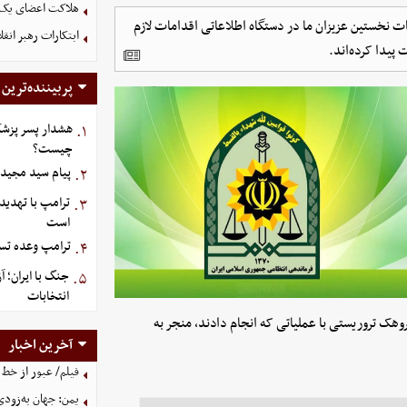
هلاکت اعضای یک 
 نخستین عزیزان ما در دستگاه اطلاعاتی اقدامات لازم
ابتکارات رهبر انق
 پیدا کرده‌اند.
پربیننده‌ترین
هشدار پسر پزشک
۱.
چیست؟
پیام سید مجید 
۲.
ترامپ با تهدید
۳.
است
ترامپ وعده تسل
۴.
جنگ با ایران؛ 
۵.
انتخابات
وهک تروریستی با عملیاتی که انجام دادند، منجر به
آخرین اخبار
فیلم/ عبور از خط 
یمن: جهان به‌زودی