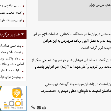
ای بازرسی تهران
رایزنی عراقچی و 
کنایه عجیب عضو 
اولین جزئیات طرح
ستین عزیزان ما در دستگاه اطلاعاتی اقدامات لازم در این
عناوین برگزید
ه‌اند و به فضل الهی برنامه ضربه‌زدن به این عوامل
پیش‌بینی هواشناسی امروز
منیت قرار گرفته است.
قیمت طلا و سکه امروز پنجشنب
ادعای واکنش رهبر
 گفت: تعداد این شهدای عزیز دو نفر بود که یکی دیگر از
اساس کذب و خلاف 
این عزیزان نیز به دلیل شدت جراحات، در بیمارستان به درجه رفیع شهادت نایل گردید و آمار شهدا به ۳ (سه)، نفر افزایش یافت و
ادارات و بانک‌های کدام استان
پیچیدن نوای «یالث
ت خودروی گشت حافظان امنیت در زاهدان مورد حمله گروهک تروریستی
 مدافعان امنیت به نام‌های؛ «علی مومنی»، «محمدرضا