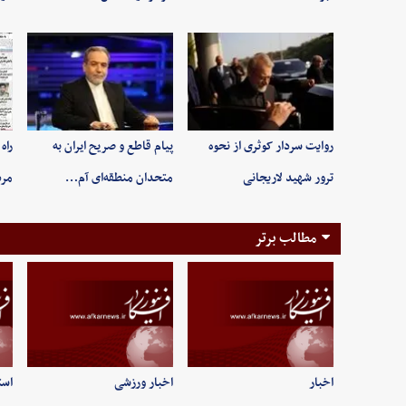
روایت سردار کوثری از نحوه
پیام قاطع و صریح ایران به
راه
ترور شهید لاریجانی
متحدان منطقه‌ای آم…
مر
مطالب برتر
اخبار
اخبار ورزشی
است