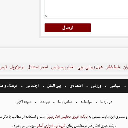
ران
بلیط قطار
عمل زیبایی بینی
اخبار پرسپولیس
اخبار استقلال
ترموکوپل
قرص ل
سیاسی
ورزشی
اقتصادی
بین الملل
اجتماعی
فرهنگ و هن
درباره ما
مرامنامه
تماس با ما
پیوندها
تعرفه اگهی
و معنوی این سایت متعلق به
پایگاه خبری تحلیلی افکارنیوز
است و استفاده از مطالب با ذکر من
پایگاه خبری افکارخبر توسط سرورهای
گروه نرم افزاری آسام
میزبانی می شود.