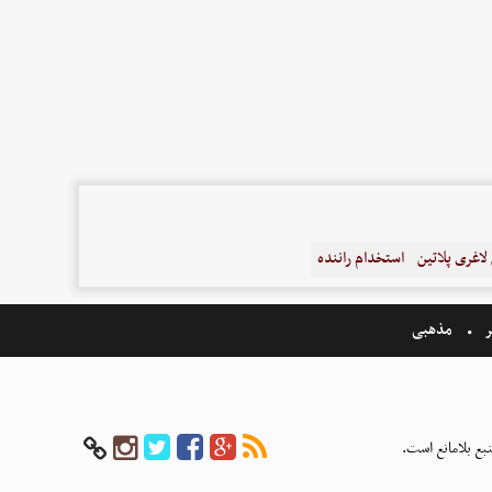
اغری پلاتین
استخدام راننده
ر
مذهبی
بع بلامانع است.