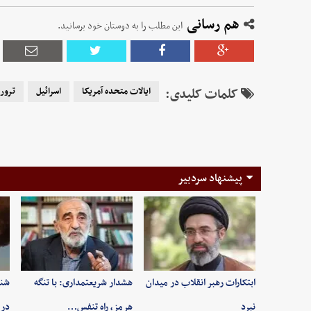
هم رسانی
این مطلب را به دوستان خود برسانید.
کلمات کلیدی:
ایالات متحده آمریکا
اسرائیل
ترور
پیشنهاد سردبیر
ابتکارات رهبر انقلاب در میدان
هشدار شریعتمداری: با تنگه
شنی
نبرد
هرمز، راه تنفس…
در 