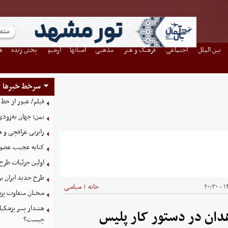
بین الملل
اجتماعی
فرهنگ و هنر
مذهبی
استانها
آرشیو
پخش زنده
ه
سرخط خبرها
فیلم/ عبور از خط 
یمن: جهان به‌زودی
رایزنی عراقچی و 
کنایه عجیب عضو 
اولین جزئیات طرح
طرح جدید ایران بر
۱۴
خانه
سیاسی
|
سخنان متفاوت پزش
هشدار پسر پزشکیا
دان در دستور کار پلیس
چیست؟