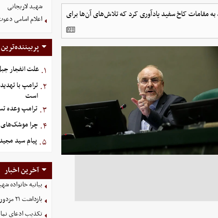
شهید لاریجانی
ه مقامات کاخ سفید یادآوری کرد که تلاش‌های آن‌ها برای
اعلام اسامی دعوت
پربیننده‌ترین
علت انفجار جبل‌
۱.
ترامپ با تهدید
۲.
است
ترامپ وعده تسل
۳.
چرا موشک‌های ای
۴.
پیام سید مجید 
۵.
آخرین اخبار
بیانیه خانواده شهی
بازداشت ۲۱ مزدور موساد و ۴ شرور مسلح توسط وزارت اطلاعات
تکذیب ادعای نمای