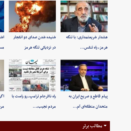
هشدار شریعتمداری: با تنگه
شنیده شدن صدای دو انفجار
اشت
هرمز، راه تنفس…
در نزدیکی تنگه هرمز
مسی
پیام قاطع و صریح ایران به
راه نافرجام ترامپ، رو راست با
اگر
متحدان منطقه‌ای آم…
مردم نجیب،…
مر
مطالب برتر