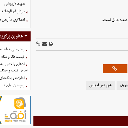
شهید لاریجانی
سردار ابن‌الرضا: فن
افشاگری هاآرتص درب
عناوین برگزید
پیش‌بینی هواشناسی امروز
قیمت طلا و سکه امروز پنجشنب
ادعای واکنش رهبر
اساس کذب و خلاف 
ادارات و بانک‌های کدام استان
پیچیدن نوای «یالث
یورک
شهر لس آنجلس