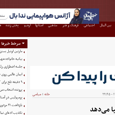
بین الملل
اجتماعی
فرهنگ و هنر
مذهبی
استانها
آرشیو
پخش زنده
ه
سرخط خبرها
مارتین اونیل بستری شد؛ سرمرب
بیانیه خانواده شهی
جلسه اضطراری رئی
ایمان عالمی روی 
۹ دقیقه تلخ برای کاپلی؛ مصدومیت شدید مقابل رئال بتیس
پرونده انتخاب سر
۱۴
خانه
سیاسی
|
پرسپولیس در آستانه جذب ۳ 
بازداشت ۲۱ مزدور موساد و ۴ شرور مسلح توسط وزارت اطلاعات
ا می‌دهد
تکذیب ادعای نمای