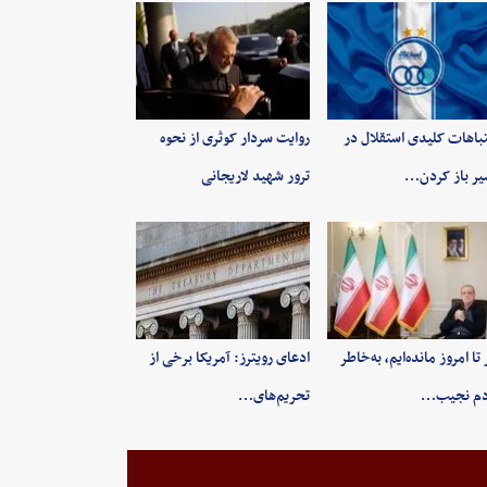
باهات کلیدی استقلال در
روایت سردار کوثری از نحوه
ر باز کردن…
ترور شهید لاریجانی
 تا امروز مانده‌ایم، به‌خاطر
ادعای رویترز: آمریکا برخی از
دم نجیب…
تحریم‌های…