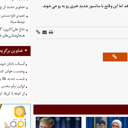
اما این وقایع با سانسور شدید خبری رو به رو می شوند.
تصاویر جدید از په
توسط سپاه
حاج علی‌اکبری: گز
هنجارشکنی‌های فر
عناوین برگزید
آمیتاب باچان دوست
وضعیت هوای کشور امروز 
قیمت جدید طلا و سکه امروز ۱۶ 
اولین پیام محسن 
از کوفه تا کربلا، ا