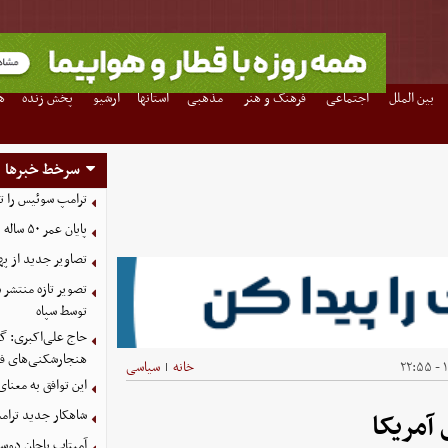
بین الملل
اجتماعی
فرهنگ و هنر
مذهبی
استانها
آرشیو
پخش زنده
ه
سرخط خبرها
ترامپ سوئیس را ت
پایان عمر ۵۰ ساله دلارهای نفتی به دست ایران
تصاویر جدید از په
توسط سپاه
حاج علی‌اکبری: گز
هنجارشکنی‌های فر
۱
خانه
سیاسی
|
این توافق به معنا
شاهکار جدید ترام
آمریکا
آمیتاب باچان دوست