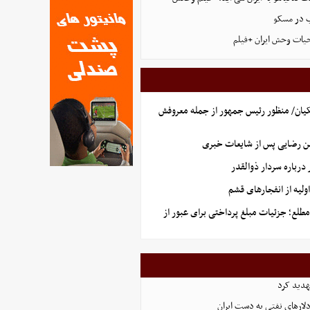
ب در مسکو
حیات وحش ایران +فیلم
یان/ منظور رئیس جمهور از جمله معروفش
ن رضایی پس از شایعات خبری
رباره سردار ذوالقدر
لیه از انفجارهای قشم
طلع؛ جزئیات مبلغ پرداختی برای عبور از
هدید کرد