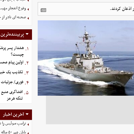
 اذعان کردند.
وقوع انفجار مهی
صحنه ای نادر از 
پربیننده‌ترین
هشدار پسر پزشک
۱.
چیست؟
اولین پیام محس
۲.
تکذیب یک خبر د
۳.
فوری/ جزئیات او
۴.
افشاگری منبع م
۵.
تنگه هرمز
آخرین اخبار
ترامپ سوئیس را ت
پایان عمر ۵۰ ساله دلارهای نفتی به دست ایران