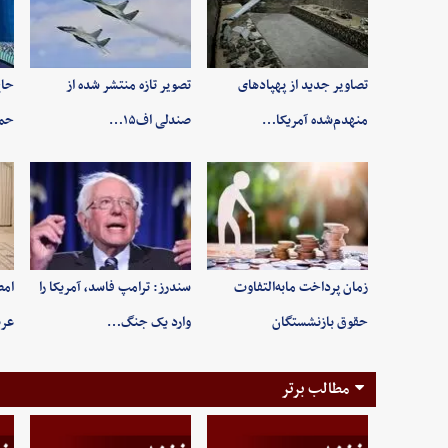
تصاویر جدید از پهپادهای
تصویر تازه منتشر شده از
حاج
منهدم‌شده آمریکا…
صندلی اف۱۵…
حم
زمان پرداخت مابه‌التفاوت
سندرز: ترامپ فاسد، آمریکا را
امض
حقوق بازنشستگان
وارد یک جنگ…
عرب
مطالب برتر