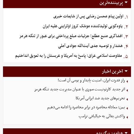
پربیننده‌ترین
اولین پیام محسن رضایی پس از شایعات خبری
۱.
یاوه‌گویی تولیدکننده موشک کروز اوکراینی علیه ایران
۲.
افشاگری منبع مطلع؛ جزئیات مبلغ پرداختی برای عبور از تنگه هرمز
۳.
هشدار و توصیه جدی آیت‌الله جوادی آملی
۴.
مقاومت اسلامی عراق: پاسخ به آمریکا و عربستان را به تعویق انداختیم
۵.
آخرین اخبار
راز قدرت ایران، امنیت پایدار و بومی آن است!
اثر جدید کارتونیست سوری با عنوان مدیریت جدید تنگه هرمز
تحریم‌های جدید ضد ایرانی آمریکا
یمن: معادله محاصره در برابر محاصره را ادامه می‌دهیم
واکنش بقائی به خیالبافی ترامپ
عناوین برگزیده