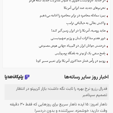
اثر جدید کارتونیست سوری با عنوان مدیریت جدید تنگه هرمز
تحریم‌های جدید ضد ایرانی آمریکا
یمن: معادله محاصره در برابر محاصره را ادامه می‌دهیم
واکنش بقائی به خیالبافی ترامپ
شاید روسیه، آمریکا را در ایران زمین‌گیر کند!
دور هفتم مذاکرات لبنان و رژیم صهیونیستی
درخشش جوانان ایران در المپیاد جهانی هوش مصنوعی
پاسخ منفی یک لژیونر به باشگاه پرسپولیس
روبیو در رأس فشار حداکثری آمریکا برای تغییر مسیر کوبا