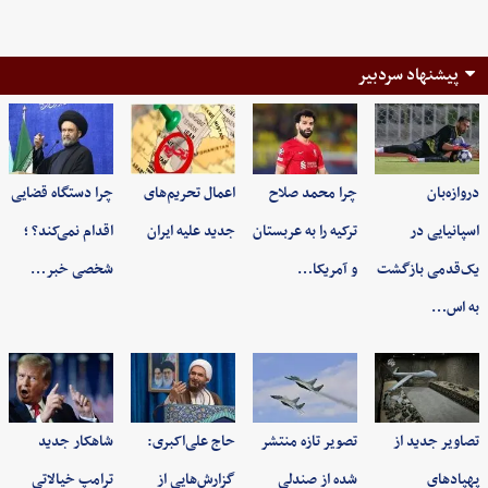
پیشنهاد سردبیر
دروازه‌بان
چرا محمد صلاح
اعمال تحریم‌های
چرا دستگاه قضایی
اسپانیایی در
ترکیه را به عربستان
جدید علیه ایران
اقدام نمی‌کند؟ ؛
یک‌قدمی بازگشت
و آمریکا…
شخصی خبر…
به اس…
تصاویر جدید از
تصویر تازه منتشر
حاج علی‌اکبری:
شاهکار جدید
پهپادهای
شده از صندلی
گزارش‌هایی از
ترامپ خیالاتی