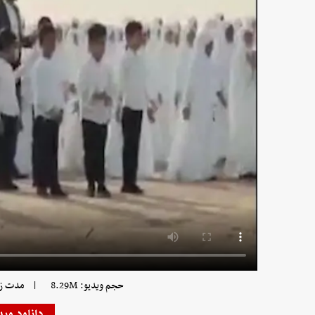
|
حجم ویدیو: 8.29M
مدت زمان 