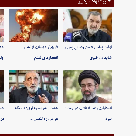
پیشنهاد سردبیر
اولین پیام محسن رضایی پس از
فوری/ جزئیات اولیه از
حفظ
شایعات خبری
انفجارهای قشم
اول
ابتکارات رهبر انقلاب در میدان
هشدار شریعتمداری: با تنگه
شنی
نبرد
هرمز، راه تنفس…
در 