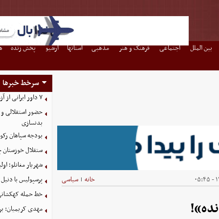
بین الملل
اجتماعی
فرهنگ و هنر
مذهبی
استانها
آرشیو
پخش زنده
ه
سرخط خبرها
۷ داور ایرانی از آزمون نخبگان آسیا سربلند بیرون آمدند
حضور استقلالی و 
بدنسازی
بودجه سپاهان رکورد زد؛ تصویب
ستقلال خوزستان چ
شهریار مغانلو؛ اول
۱۴
خانه
سیاسی
پرسپولیس با دنیل 
|
خط حمله کهکشانی گ
نده»!
مهدی کریمیان: بر