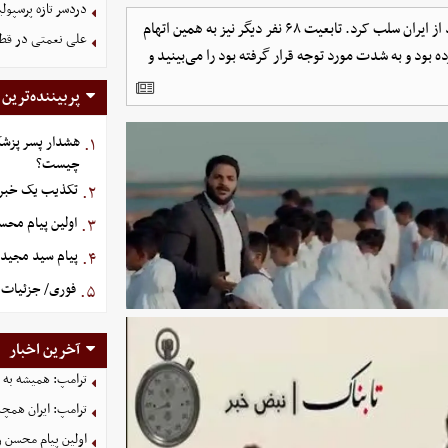
دردسر تازه پرسپو
دولت بحرین تابعیت محمد غلوم خواننده مذهبی را به اتهام تمجید از ایران سلب کرد. تابعیت ۶۸ نفر دیگر نیز به همین اتهام
علی نعمتی در قطر؛
بود و به شدت مورد توجه قرار گرفته بود را می‌بینید و
پربیننده‌ترین
هشدار پسر پزشک
۱.
چیست؟
تکذیب یک خبر د
۲.
اولین پیام مح
۳.
پیام سید مجید 
۴.
فوری/ جزئیات ا
۵.
آخرین اخبار
ترامپ: همیشه به م
ترامپ: ایران همچن
اولین پیام محسن 