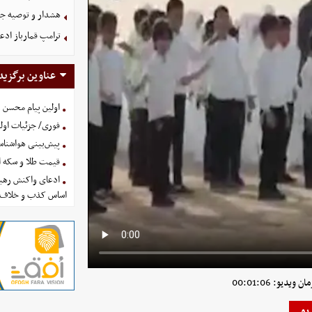
هشدار و توصیه جد
ترامپ قمارباز ادع
عناوین برگزید
اولین پیام محسن 
فوری/ جزئیات اولی
پیش‌بینی هواشناسی امروز
قیمت طلا و سکه امروز پنجشنب
ادعای واکنش رهبر
اساس کذب و خلاف 
ویدیو: 00:01:06