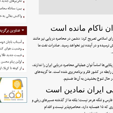
تحریم‌های جدید ضد
یمن: معادله محاصره
واکنش بقائی به خی
ن ناکام مانده است
عناوین برگزید
اسلامی تصریح کرد: دشمن در محاصره دریایی نیز مانند
آمیتاب باچان دوست
نرسیده‌ و در آینده نیز نخواهد رسید. صادرات نفت ما
وضعیت هوای کشور امروز 
.
قیمت جدید طلا و سکه امروز ۱۶ 
اولین پیام محسن 
یی‌ها اساساً توان عملیاتی محاصره دریایی ایران را ندارند،
از کوفه تا کربلا، ا
 رابطه در کشور فکر و برنامه‌ریزی شده است. ما گزینه‌های
در حال تنوع بخشیدن به آن‌ها هستیم.
یی ایران نمادین است
ج فارس و تنگه هرمز نیست؛ بلکه ما از گذشته مسیرهای ریلی و
زمینی را نیز داشته‌ایم و امروز این مسیرها فعال‌تر شده‌اند. اساساً کشوری که ۱۵ همسایه دارد، محاصره‌پذیر نیست و اقدام