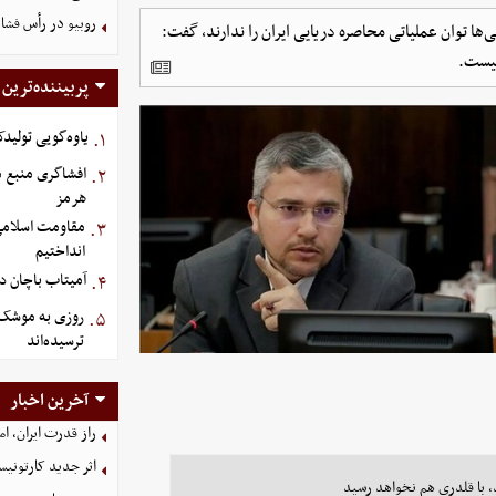
روبیو در رأس فشار
ها توان عملیاتی محاصره دریایی ایران را ندارند، گفت:
نیست.
پربیننده‌ترین
یاوه‌گویی تولیدک
۱.
افشاگری منبع م
۲.
هرمز
مقاومت اسلامی ع
۳.
انداختیم
آمیتاب باچان دو
۴.
روزی به موشک‌ ه
۵.
ترسیده‌اند
آخرین اخبار
راز قدرت ایران، ا
اثر جدید کارتونی
د، با قلدری هم نخواهد رسید