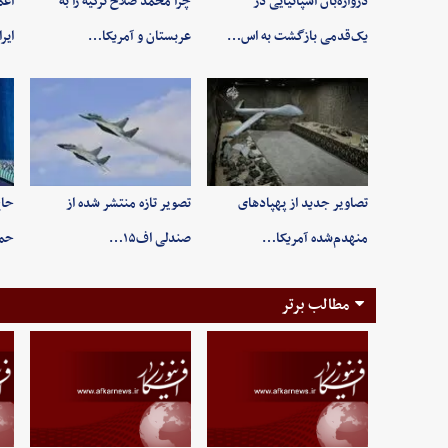
دروازه‌بان اسپانیایی در
چرا محمد صلاح ترکیه را به
اعم
یک‌قدمی بازگشت به اس…
عربستان و آمریکا…
ایر
تصاویر جدید از پهپادهای
تصویر تازه منتشر شده از
حاج
منهدم‌شده آمریکا…
صندلی اف۱۵…
حم
مطالب برتر