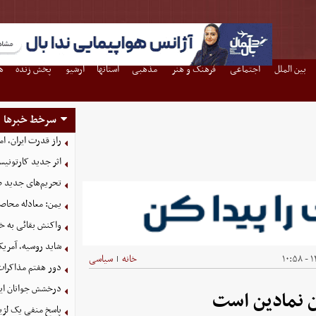
بین الملل
اجتماعی
فرهنگ و هنر
مذهبی
استانها
آرشیو
پخش زنده
ه
سرخط خبرها
راز قدرت ایران، ا
اثر جدید کارتونی
تحریم‌های جدید ضد
یمن: معادله محاصره
واکنش بقائی به خی
شاید روسیه، آمریکا
۱۴
خانه
سیاسی
|
دور هفتم مذاکرات
درخشش جوانان ایر
ان نمادین است
پاسخ منفی یک لژیو