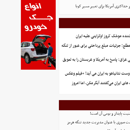
 حداکثری آمریکا برای تغییر مسیر کوبا
ننده موشک کروز اوکراینی علیه ایران
طلع؛ جزئیات مبلغ پرداختی برای عبور از تنگه
راق: پاسخ به آمریکا و عربستان را به تعویق
ست نتانیاهو به ایران می آید! +فیلم وعکس
ای ایران می‌گفتند آبگرمکن، اما امروز
منیت پایدار و بومی آن است!
ست سوری با عنوان مدیریت جدید تنگه هرمز