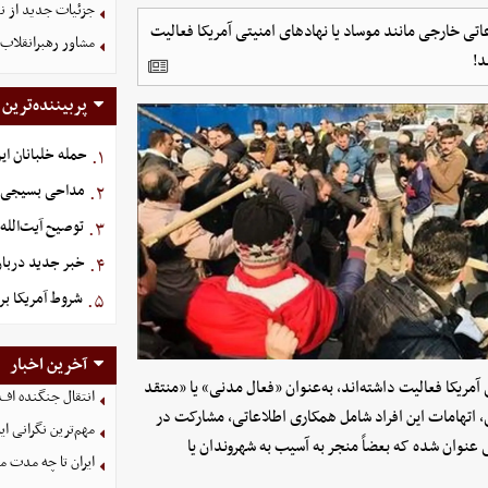
جزئیات جدید از ن
تی خارجی مانند موساد یا نهادهای امنیتی آمریکا فعالیت
مشاور رهبرانقلاب:
د!
پربیننده‌ترین
حمله خلبانان ایرا
۱.
مداحی بسیجی ش
۲.
توصیح آیت‌الله
۳.
خبر جدید دربار
۴.
شروط آمریکا بر
۵.
آخرین اخبار
آمریکا فعالیت داشته‌اند، به‌عنوان «فعال مدنی» یا «منتقد
انتقال جنگنده اف-۳۵ به کشور همسایه شکست خو
اتهامات این افراد شامل همکاری اطلاعاتی، مشارکت در
مهم‌ترین نگرانی‌ 
 عنوان شده که بعضاً منجر به آسیب به شهروندان یا
ایران تا چه مدت م