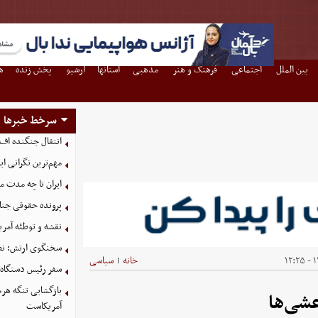
بین الملل
اجتماعی
فرهنگ و هنر
مذهبی
استانها
آرشیو
پخش زنده
ه
سرخط خبرها
انتقال جنگنده اف-۳۵ به کشور همسایه شکست خو
مهم‌ترین نگرانی‌ 
ایران تا چه مدت م
پرونده حقوقی جنای
نقشه و توطئه آمریک
سخنگوی ارتش: نظم
۱۴
خانه
سیاسی
|
سفر رئیس دستگاه ا
بازگشایی تنگه هرم
شی‌ها
آمریکاست