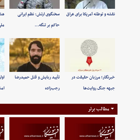
نقشه و توطئه آمریکا برای عراق
سخنگوی ارتش: نظم ایرانی
هشد
حاکم بر تنگه…
ملی
خبرنگار؛ مرزبان حقیقت در
تأیید ربایش و قتل حمیدرضا
اول
جبهه جنگ روایت‌ها
رجب‌زاده
امن
مطالب برتر