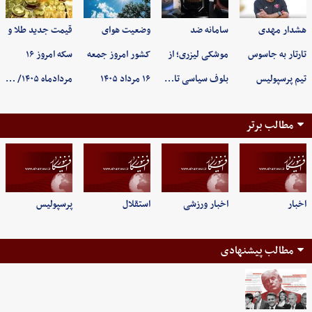
هشدار مهدی
سامانه ضد
وضعیت هوای
قیمت جدید طلا و
تارتار به جاسوس
موشکی لیزری؛ از
کشور امروز جمعه
سکه امروز ۱۶
تیم پرسپولیس
بلوف سیاسی تا…
۱۶ مرداد ۱۴۰۵
مردادماه ۱۴۰۵/ …
مطالب برتر
اخبار
اخبار ورزشی
استقلال
پرسپولیس
مطالب پیشنهادی