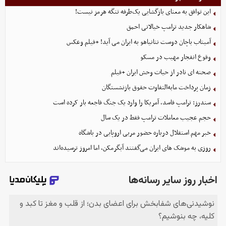
این توافق به معنای بازگشایی یک‌طرفه تنگه هرمز نیست!
شاهکار جدید ترامپ خیالاتی احمق
آمیتاب باچان دوست نتانیاهو به ایران می آید! +فیلم وعکس
وقوع انفجار مهیب در مسکو
صحنه ای نادر از حیات وحش ایران +فیلم
زمان پرداخت مابه‌التفاوت حقوق بازنشستگان
سندرز: ترامپ فاسد، آمریکا را وارد یک جنگ فاجعه بار کرده است
حجم عجیب معاملات ترامپ فقط در یک سال
خبر مهم استقلال درباره حضور مربی اروپایی در باشگاه
روزی به موشک‌ های ایران می‌گفتند آبگرمکن، اما امروز ترسیده‌اند