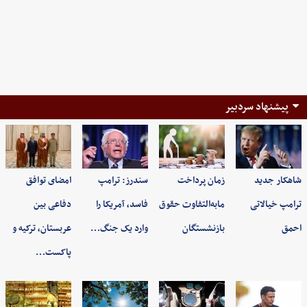
پیشنهاد سردبیر
شاهکار جدید
زمان پرداخت
سندرز: ترامپ
امضای توافق
ترامپ خیالاتی
مابه‌التفاوت حقوق
فاسد، آمریکا را
دفاعی بین
احمق
بازنشستگان
وارد یک جنگ…
عربستان، ترکیه و
پاکست…