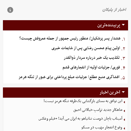
پربیننده‌ترین
هشدار پسر پزشکیان/ منظور رئیس جمهور از جمله معروفش چیست؟
۱.
اولین پیام محسن رضایی پس از شایعات خبری
۲.
تکذیب یک خبر درباره سردار ذوالقدر
۳.
فوری/ جزئیات اولیه از انفجارهای قشم
۴.
افشاگری منبع مطلع؛ جزئیات مبلغ پرداختی برای عبور از تنگه هرمز
۵.
آخرین اخبار
این توافق به معنای بازگشایی یک‌طرفه تنگه هرمز نیست!
شاهکار جدید ترامپ خیالاتی احمق
آمیتاب باچان دوست نتانیاهو به ایران می آید! +فیلم وعکس
وقوع انفجار مهیب در مسکو