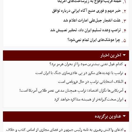
حمله قریب‌الوقوع به زیرساخت‌های آمریکا
۱.
خبر مهم و فوری منبع آگاه ایرانی درباره توافق
۲.
علت انفجار جبل‌علی امارات اعلام شد
۳.
ترامپ وعده تسلیم ایران داد، تحقیر نصیبش شد
۴.
چرا موشک‌های ایران تمام نمی‌شود؟
۵.
آخرین اخبار
کدام غول نفتی بیشترین سود را از بحران هرمز برد؟
ترامپ با تهدیدهای مکرر در پی عادی‌سازی جنگ با ایران است
ائتلاف انتخاباتی ترامپ در حال فروپاشی است
آمریکایی‌ها نگران اقتصاد؛ ترامپ همچنان مدعی عصر طلایی آمریکا است!
ایران سخت‌گیرانه‌تر از همیشه مذاکره خواهد کرد
عناوین برگزیده
ادعای واکنش رهبری به نامه رئیس جمهور در فضای مجازی از اساس کذب و خلاف