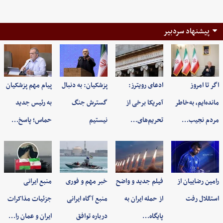
پیشنهاد سردبیر
اگر تا امروز
ادعای رویترز:
پزشکیان: به‌ دنبال
پیام مهم پزشکیان
مانده‌ایم، به‌خاطر
آمریکا برخی از
گسترش جنگ
به رئیس جدید
مردم نجیب…
تحریم‌های…
نیستیم
حماس؛ پاسخ…
رامین رضاییان از
فیلم جدید و واضح
خبر مهم و فوری
منبع ایرانی
استقلال رفت
از حمله ایران به
منبع آگاه ایرانی
جزئیات مذاکرات
پایگاه…
درباره توافق
ایران و عمان را…