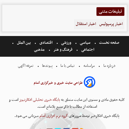
تبلیغات متنی
اخبار پرسپولیس
اخبار استقلال
صفحه نخست
سیاسی
ورزشی
اقتصادی
بین الملل
اجتماعی
فرهنگ و هنر
مذهبی
درباره ما
مرامنامه
تماس با ما
پیوندها
تعرفه اگهی
طراحی سایت خبری و خبرگزاری آسام
کلیه حقوق مادی و معنوی این سایت متعلق به
پایگاه خبری تحلیلی افکارنیوز
است و
استفاده از مطالب با ذکر منبع بلامانع است.
پایگاه خبری افکارخبر توسط سرورهای
گروه نرم افزاری آسام
میزبانی می شود.