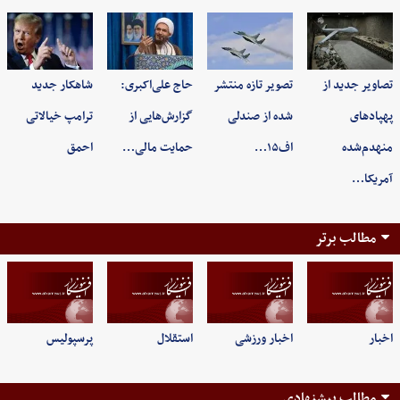
تصاویر جدید از
تصویر تازه منتشر
حاج علی‌اکبری:
شاهکار جدید
پهپادهای
شده از صندلی
گزارش‌هایی از
ترامپ خیالاتی
منهدم‌شده
اف۱۵…
حمایت مالی…
احمق
آمریکا…
مطالب برتر
اخبار
اخبار ورزشی
استقلال
پرسپولیس
مطالب پیشنهادی