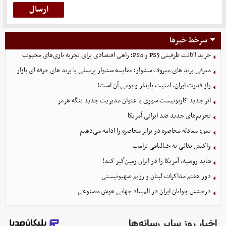
سرخط خبرها
خرید اکانت ظرفیتی PS5 و PS4؛ راهی اقتصادی برای تجربه بازی‌های محبوب
معرفی برند های معروف سشوار؛ مقایسه سشوار پرنسلی با برند های حرفه ای بازار
راز قدرت ایران، امنیت پایدار و بومی آن است!
اثر جدید کارتونیست سوری با عنوان مدیریت جدید تنگه هرمز
تحریم‌های جدید ضد ایرانی آمریکا
یمن: معادله محاصره در برابر محاصره را ادامه می‌دهیم
واکنش بقائی به خیالبافی ترامپ
شاید روسیه، آمریکا را در ایران زمین‌گیر کند!
دور هفتم مذاکرات لبنان و رژیم صهیونیستی
درخشش جوانان ایران در المپیاد جهانی هوش مصنوعی