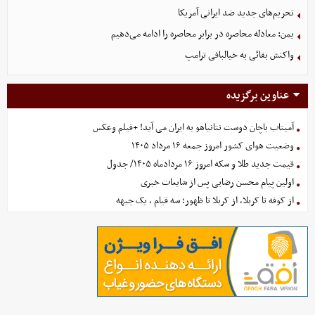
تحریم‌های جدید ضد ایرانی آمریکا
یمن: معادله محاصره در برابر محاصره را ادامه می‌دهیم
واکنش بقائی به خیالبافی ترامپ
عناوین برگزیده
آمیتاب باچان دوست نتانیاهو به ایران می آید! +فیلم وعکس
وضعیت هوای کشور امروز جمعه ۱۶ مرداد ۱۴۰۵
قیمت جدید طلا و سکه امروز ۱۶ مردادماه ۱۴۰۵/ جدول
اولین پیام محسن رضایی پس از شایعات خبری
از کوفه تا کربلا، از کربلا تا ظهور؛ سه قیام ، یک جبهه