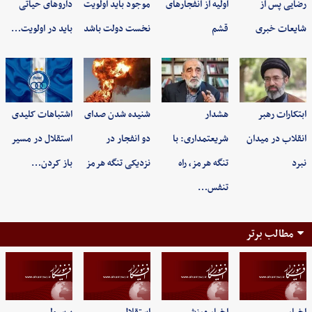
رضایی پس از
اولیه از انفجارهای
موجود باید اولویت
داروهای حیاتی
شایعات خبری
قشم
نخست دولت باشد
باید در اولویت…
ابتکارات رهبر
هشدار
شنیده شدن صدای
اشتباهات کلیدی
انقلاب در میدان
شریعتمداری: با
دو انفجار در
استقلال در مسیر
نبرد
تنگه هرمز، راه
نزدیکی تنگه هرمز
باز کردن…
تنفس…
مطالب برتر