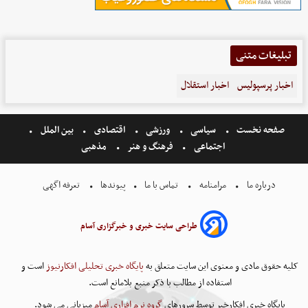
تبلیغات متنی
اخبار پرسپولیس
اخبار استقلال
صفحه نخست
سیاسی
ورزشی
اقتصادی
بین الملل
اجتماعی
فرهنگ و هنر
مذهبی
درباره ما
مرامنامه
تماس با ما
پیوندها
تعرفه اگهی
طراحی سایت خبری و خبرگزاری آسام
کلیه حقوق مادی و معنوی این سایت متعلق به
پایگاه خبری تحلیلی افکارنیوز
است و
استفاده از مطالب با ذکر منبع بلامانع است.
پایگاه خبری افکارخبر توسط سرورهای
گروه نرم افزاری آسام
میزبانی می شود.