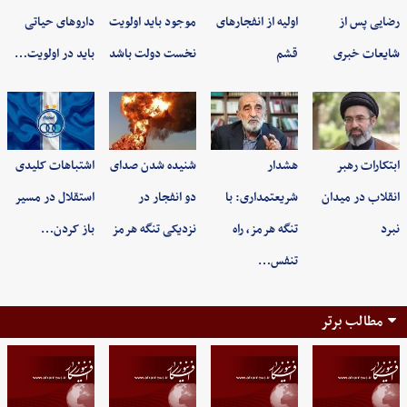
رضایی پس از
اولیه از انفجارهای
موجود باید اولویت
داروهای حیاتی
شایعات خبری
قشم
نخست دولت باشد
باید در اولویت…
ابتکارات رهبر
هشدار
شنیده شدن صدای
اشتباهات کلیدی
انقلاب در میدان
شریعتمداری: با
دو انفجار در
استقلال در مسیر
نبرد
تنگه هرمز، راه
نزدیکی تنگه هرمز
باز کردن…
تنفس…
مطالب برتر