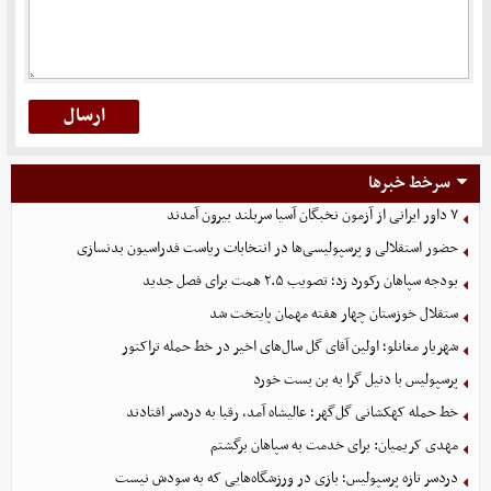
سرخط خبرها
۷ داور ایرانی از آزمون نخبگان آسیا سربلند بیرون آمدند
حضور استقلالی و پرسپولیسی‌ها در انتخابات ریاست فدراسیون بدنسازی
بودجه سپاهان رکورد زد؛ تصویب ۲.۵ همت برای فصل جدید
ستقلال خوزستان چهار هفته مهمان پایتخت شد
شهریار مغانلو؛ اولین آقای گل سال‌های اخیر در خط حمله تراکتور
پرسپولیس با دنیل گرا به بن بست خورد
خط حمله کهکشانی گل‌گهر؛ عالیشاه آمد، رقبا به دردسر افتادند
مهدی کریمیان: برای خدمت به سپاهان برگشتم
دردسر تازه پرسپولیس؛ بازی در ورزشگاه‌هایی که به سودش نیست