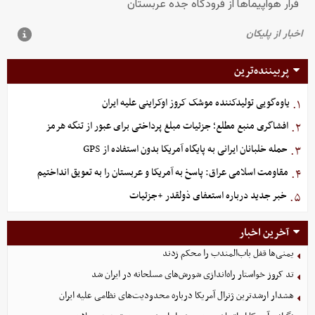
پربیننده‌ترین
یاوه‌گویی تولیدکننده موشک کروز اوکراینی علیه ایران
۱.
افشاگری منبع مطلع؛ جزئیات مبلغ پرداختی برای عبور از تنگه هرمز
۲.
حمله خلبانان ایرانی به پایگاه آمریکا بدون استفاده از GPS
۳.
مقاومت اسلامی عراق: پاسخ به آمریکا و عربستان را به تعویق انداختیم
۴.
خبر جدید درباره استعفای ذولقدر +جزئیات
۵.
آخرین اخبار
یمنی‌ها قفل باب‌المندب را محکم زدند
تد کروز خواستار راه‌اندازی شورش‌های مسلحانه در ایران شد
هشدار ارشدترین ژنرال آمریکا درباره محدودیت‌های نظامی علیه ایران