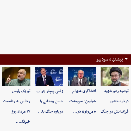
پیشنهاد سردبیر
توصیه رهبرشهید
افشاگری شهرام
وقتی پمپئو جواب
تبریک رئیس
درباره حضور
همایون: سرنوشت
حسن روحانی را
مجلس به مناسبت
فرزندانش در جنگ
«من‌وتو» در…
درباره جنگ با…
۱۷ مرداد روز
خبرنگ…