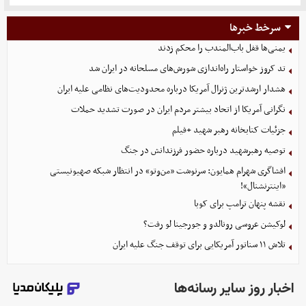
سرخط خبرها
یمنی‌ها قفل باب‌المندب را محکم زدند
تد کروز خواستار راه‌اندازی شورش‌های مسلحانه در ایران شد
هشدار ارشدترین ژنرال آمریکا درباره محدودیت‌های نظامی علیه ایران
نگرانی آمریکا از اتحاد بیشتر مردم ایران در صورت تشدید حملات
جزئیات کتابخانه رهبر شهید +فیلم
توصیه رهبرشهید درباره حضور فرزندانش در جنگ
افشاگری شهرام همایون: سرنوشت «من‌وتو» در انتظار شبکه صهیونیستی
«اینترنشنال»!
نقشه پنهان ترامپ برای کوبا
لوکیشن عروسی رونالدو و جورجینا لو رفت؟
تلاش ۱۱ سناتور آمریکایی برای توقف جنگ علیه ایران