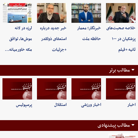
خلاصه صحبت‌های
خبرنگار؛ معمار
خبر جدید درباره
لرزه در لانه
پزشکیان در ۱۰۰
حافظه ملت
استعفای ذولقدر
موش‌ها، توافق
ثانیه +فیلم
+جزئیات
مکه خاورمیانه…
مطالب برتر
اخبار
اخبار ورزشی
استقلال
پرسپولیس
مطالب پیشنهادی