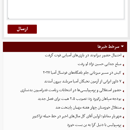
سرخط خبرها
احتمال حضور بیرانوند در بازی‌های آسیایی قوت گرفت
مبلغ جدایی حسین نژاد لو رفت
کیش در مسیر میزبانی جام باشگاه‌های فوتسال آسیا ۲۰۲۷
۷ داور ایرانی از آزمون نخبگان آسیا سربلند بیرون آمدند
حضور استقلالی و پرسپولیسی‌ها در انتخابات ریاست فدراسیون بدنسازی
بودجه سپاهان رکورد زد؛ تصویب ۲.۵ همت برای فصل جدید
ستقلال خوزستان چهار هفته مهمان پایتخت شد
شهریار مغانلو؛ اولین آقای گل سال‌های اخیر در خط حمله تراکتور
پرسپولیس با دنیل گرا به بن بست خورد