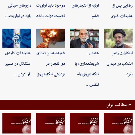
رضایی پس از
اولیه از انفجارهای
موجود باید اولویت
داروهای حیاتی
شایعات خبری
قشم
نخست دولت باشد
باید در اولویت…
ابتکارات رهبر
هشدار
شنیده شدن صدای
اشتباهات کلیدی
انقلاب در میدان
شریعتمداری: با
دو انفجار در
استقلال در مسیر
نبرد
تنگه هرمز، راه
نزدیکی تنگه هرمز
باز کردن…
تنفس…
مطالب برتر