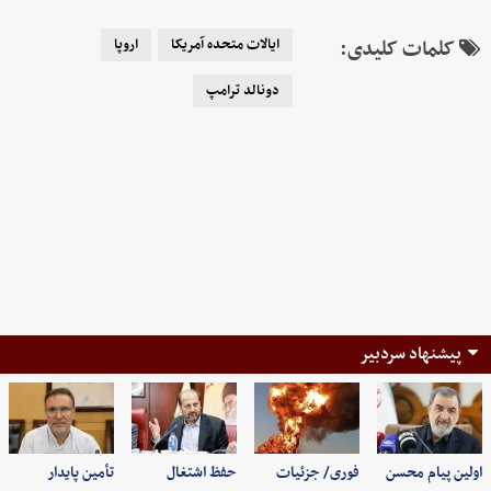
کلمات کلیدی:
ایالات متحده آمریکا
اروپا
دونالد ترامپ
پیشنهاد سردبیر
اولین پیام محسن
فوری/ جزئیات
حفظ اشتغال
تأمین پایدار