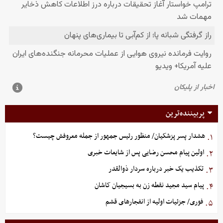
پربیننده‌ترین
هشدار پسر پزشکیان/ منظور رئیس جمهور از جمله معروفش چیست؟
۱.
اولین پیام محسن رضایی پس از شایعات خبری
۲.
تکذیب یک خبر درباره سردار ذوالقدر
۳.
پیام سید مجید نقطه زن به بسیجیان کاشان
۴.
فوری/ جزئیات اولیه از انفجارهای قشم
۵.