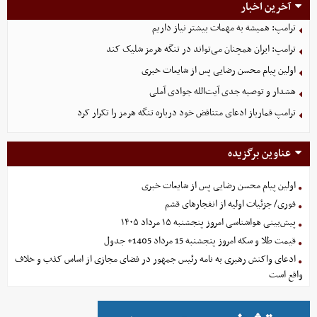
آخرین اخبار
ترامپ: همیشه به مهمات بیشتر نیاز داریم
ترامپ: ایران همچنان می‌تواند در تنگه هرمز شلیک کند
اولین پیام محسن رضایی پس از شایعات خبری
هشدار و توصیه جدی آیت‌الله جوادی آملی
ترامپ قمارباز ادعای متناقض خود درباره تنگه هرمز را تکرار کرد
عناوین برگزیده
اولین پیام محسن رضایی پس از شایعات خبری
فوری/ جزئیات اولیه از انفجارهای قشم
پیش‌بینی هواشناسی امروز پنجشنبه ۱۵ مرداد ۱۴۰۵
قیمت طلا و سکه امروز پنجشنبه 15 مرداد 1405+ جدول
ادعای واکنش رهبری به نامه رئیس جمهور در فضای مجازی از اساس کذب و خلاف
واقع است