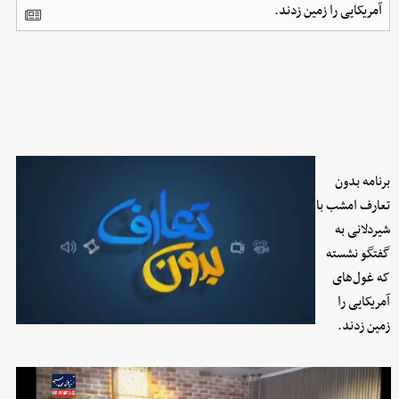
آمریکایی را زمین زدند.
برنامه بدون
تعارف امشب با
شیردلانی به
گفتگو نشسته
که غول‌های
آمریکایی را
زمین زدند.