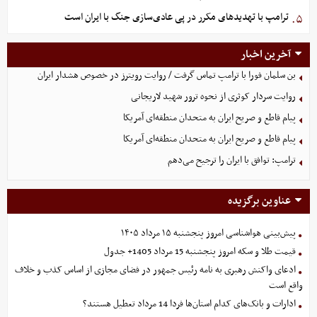
ترامپ با تهدیدهای مکرر در پی عادی‌سازی جنگ با ایران است
۵.
آخرین اخبار
بن سلمان فورا با ترامپ تماس گرفت / روایت رویترز در خصوص هشدار ایران
روایت سردار کوثری از نحوه ترور شهید لاریجانی
پیام قاطع و صریح ایران به متحدان منطقه‌ای آمریکا
پیام قاطع و صریح ایران به متحدان منطقه‌ای آمریکا
ترامپ: توافق با ایران را ترجیح می‌دهم
عناوین برگزیده
پیش‌بینی هواشناسی امروز پنجشنبه ۱۵ مرداد ۱۴۰۵
قیمت طلا و سکه امروز پنجشنبه 15 مرداد 1405+ جدول
ادعای واکنش رهبری به نامه رئیس جمهور در فضای مجازی از اساس کذب و خلاف
واقع است
ادارات و بانک‌های کدام استان‌ها فردا 14 مرداد تعطیل هستند؟