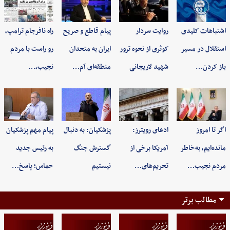
اشتباهات کلیدی
روایت سردار
پیام قاطع و صریح
راه نافرجام ترامپ،
استقلال در مسیر
کوثری از نحوه ترور
ایران به متحدان
رو راست با مردم
باز کردن…
شهید لاریجانی
منطقه‌ای آم…
نجیب،…
اگر تا امروز
ادعای رویترز:
پزشکیان: به‌ دنبال
پیام مهم پزشکیان
مانده‌ایم، به‌خاطر
آمریکا برخی از
گسترش جنگ
به رئیس جدید
مردم نجیب…
تحریم‌های…
نیستیم
حماس؛ پاسخ…
مطالب برتر