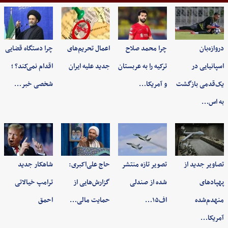
دروازه‌بان
چرا محمد صلاح
اعمال تحریم‌های
چرا دستگاه قضایی
اسپانیایی در
ترکیه را به عربستان
جدید علیه ایران
اقدام نمی‌کند؟ ؛
یک‌قدمی بازگشت
و آمریکا…
شخصی خبر…
به اس…
تصاویر جدید از
تصویر تازه منتشر
حاج علی‌اکبری:
شاهکار جدید
پهپادهای
شده از صندلی
گزارش‌هایی از
ترامپ خیالاتی
منهدم‌شده
اف۱۵…
حمایت مالی…
احمق
آمریکا…