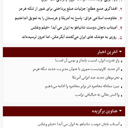
۱.
افشاگری منبع مطلع؛ جزئیات مبلغ پرداختی برای عبور از تنگه هرمز
۲.
مقاومت اسلامی عراق: پاسخ به آمریکا و عربستان را به تعویق انداختیم
۳.
آمیتاب باچان دوست نتانیاهو به ایران می آید! +فیلم وعکس
۴.
روزی به موشک‌ های ایران می‌گفتند آبگرمکن، اما امروز ترسیده‌اند
۵.
آخرین اخبار
راز قدرت ایران، امنیت پایدار و بومی آن است!
اثر جدید کارتونیست سوری با عنوان مدیریت جدید تنگه هرمز
تحریم‌های جدید ضد ایرانی آمریکا
یمن: معادله محاصره در برابر محاصره را ادامه می‌دهیم
واکنش بقائی به خیالبافی ترامپ
عناوین برگزیده
آمیتاب باچان دوست نتانیاهو به ایران می آید! +فیلم وعکس