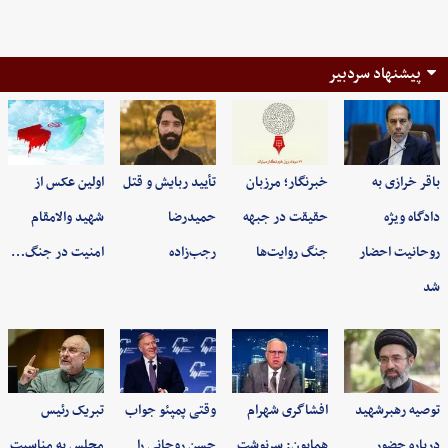
پیشنهاد سردبیر
باقر خرازی به
خبرنگار؛ مرزبان
تأیید ربایش و قتل
اولین عکس از
دادگاه ویژه
حقیقت در جبهه
حمیدرضا
شهید والامقام
روحانیت احضار
جنگ روایت‌ها
رجب‌زاده
امنیت در جنگ…
شد
توصیه رهبرشهید
افشاگری شهرام
وقتی پمپئو جواب
تبریک رئیس
درباره حضور
همایون: سرنوشت
حسن روحانی را
مجلس به مناسبت