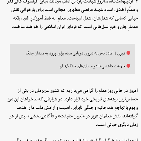
۱۲ اردیبهشت‌ماه، سالروز شهادت پاره تن امام، مجاهد مبارز، فیلسوف عالی‌قدر
و معلّم اخلاق، استاد شهید مرتضی مطهری، مجالی است برای بازخوانی نقش
حیاتی کسانی که شغل‌شان، شغل انبیاست. معلم، نه فقط آموزگارِ الفبا، بلکه
معمارِ جان و خردِ نسل‌هایی است که فردای ایران اسلامی را خواهند ساخت.
فوری | آماده‌ باش به نیروی دریایی سپاه برای ورود به میدان جنگ
حماقت داعشی‌ها در میدان‌های جنگ/فیلم
امروز در حالی روز معلم را گرامی می‌داریم که کشور عزیزمان در یکی از
حساس‌ترین برهه‌های تاریخی خود قرار دارد. در شرایطی که بدخواهان این مرز
و بوم با تهاجم همه‌جانبه و جنگی نابرابر، امنیت و آرامش ملت ما را هدف
گرفته‌اند، نقش معلمان عزیز در «تبیین حقیقت» و «آگاهی‌بخشی» بیش از هر
زمان دیگری حیاتی است.
از معلمان و فرهنگیان گران‌قدر انتظار می‌رود که در سنگر مدرسه، تبیین‌گر