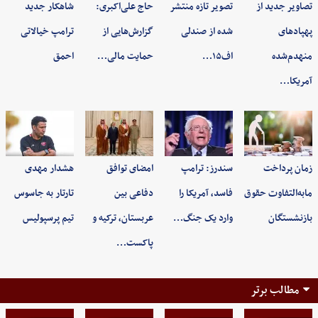
تصاویر جدید از
تصویر تازه منتشر
حاج علی‌اکبری:
شاهکار جدید
پهپادهای
شده از صندلی
گزارش‌هایی از
ترامپ خیالاتی
منهدم‌شده
اف۱۵…
حمایت مالی…
احمق
آمریکا…
زمان پرداخت
سندرز: ترامپ
امضای توافق
هشدار مهدی
مابه‌التفاوت حقوق
فاسد، آمریکا را
دفاعی بین
تارتار به جاسوس
بازنشستگان
وارد یک جنگ…
عربستان، ترکیه و
تیم پرسپولیس
پاکست…
مطالب برتر