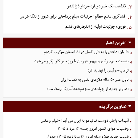
تکذیب یک خبر درباره سردار ذوالقدر
۳.
افشاگری منبع مطلع؛ جزئیات مبلغ پرداختی برای عبور از تنگه هرمز
۴.
فوری/ جزئیات اولیه از انفجارهای قشم
۵.
آخرین اخبار
طالبان: داعش را به طور کامل در افغانستان سرکوب کردیم
نشست خبری رئیس‌جمهور همزمان با روز خبرنگار برگزار می‌شود
ترامپ سوئیس را تهدید کرد
پایان عمر ۵۰ ساله دلارهای نفتی به دست ایران
تصاویر جدید از پهپادهای منهدم‌شده آمریکا توسط سپاه
عناوین برگزیده
آمیتاب باچان دوست نتانیاهو به ایران می آید! +فیلم وعکس
وضعیت هوای کشور امروز جمعه ۱۶ مرداد ۱۴۰۵
قیمت جدید طلا و سکه امروز ۱۶ مردادماه ۱۴۰۵/ جدول