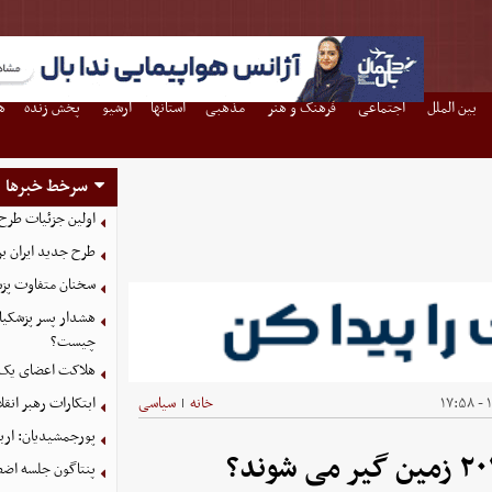
بین الملل
اجتماعی
فرهنگ و هنر
مذهبی
استانها
آرشیو
پخش زنده
ه
سرخط خبرها
اولین جزئیات طرح
طرح جدید ایران بر
سخنان متفاوت پزش
هشدار پسر پزشکیا
چیست؟
هلاکت اعضای یک 
۱
خانه
سیاسی
ابتکارات رهبر انق
|
پورجمشیدیان: اربعین ۱۴۰۵ با بالاترین سطح امنی
پنتاگون جلسه اضطر