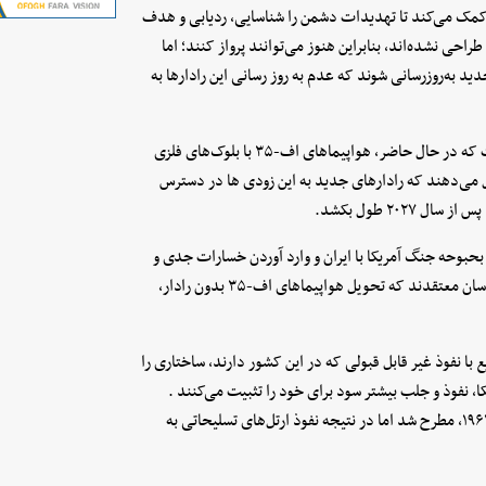
 کمک می‌کند تا تهدیدات دشمن را شناسایی، ردیابی و هدف
ی با رادارهای فعلی طراحی نشده‌اند، بنابراین هنوز می‌توانند پرواز کنند؛ اما
ید به‌روزرسانی شوند که عدم به روز رسانی این رادارها به
راب ویتمن نماینده کنگره آمریکا به وب‌سایت «بریکینگ دیفنس» گفت که در حال حاضر، هواپیماهای اف-۳۵ با بلوک‌های فلزی
ل می‌دهند که رادارهای جدید به این زودی ها در دسترس
۲۰۲ طول بکشد.
بوحه جنگ آمریکا با ایران و وارد آوردن خسارات جدی و
ویرانگر به تجهیزات نظامی آمریکا، این کشور را تهدید می‌کند. کارشناسان معتقدند که تحویل هواپیماهای اف-۳۵ بدون رادار،
 با نفوذ غیر قابل قبولی که در این کشور دارند، ساختاری را
ا، نفوذ و جلب بیشتر سود برای خود را تثبیت می‌کنند .
هشئدار در این رابطه از زمان دولت دوایت آیزنهاور در ۱۷ ژانویه سال ۱۹۶۱، مطرح شد اما در نتیجه نفوذ ارتل‌های تسلیحاتی به