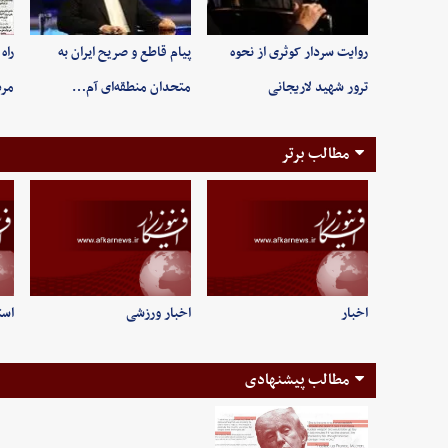
روایت سردار کوثری از نحوه
پیام قاطع و صریح ایران به
راه
ترور شهید لاریجانی
متحدان منطقه‌ای آم…
مر
مطالب برتر
اخبار
اخبار ورزشی
است
مطالب پیشنهادی