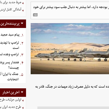
شرط جدید برای با
 بودجه دارد، اما بیشتر به دنبال جلب سود بیشتر برای خود
آمادگی کامل ارتش
پربیننده‌ترین
پیام سید مجید 
۱.
ترامپ با تهدید
۲.
است
ترامپ وعده تسل
۳.
هشدار پسر پزشک
۴.
چیست؟
جنگ با ایران؛ 
۵.
انتخابات
داده است که به دلیل مصرف زیاد مهمات در جنگ، قادر به
آخرین اخبار
اولین جزئیات طرح
طرح جدید ایران بر