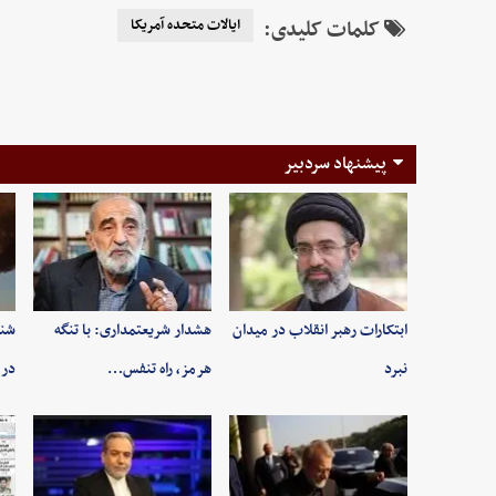
کلمات کلیدی:
ایالات متحده آمریکا
پیشنهاد سردبیر
ابتکارات رهبر انقلاب در میدان
هشدار شریعتمداری: با تنگه
شنی
نبرد
هرمز، راه تنفس…
در 