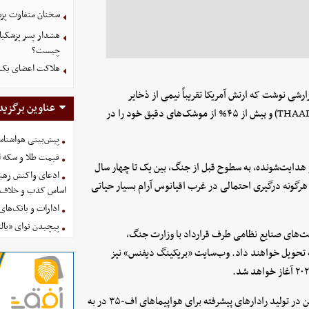
سخنان متفاوت پزش
هشدار پسر پزشکیا
چیست؟
هلاکت اعضای یک 
CSIS) در واشنگتن اخیرا در گزارشی نوشت که ارتش آمریکا تقریباً نیمی از ذخایر
عناوین برگزید
موشک‌های پاتریوت خود، بیش از نیمی از ذخایر سامانه موشکی تاد (THAAD) و بیش از ۴۵% از موشک‌های دقیق خود را در
پیش‌بینی هواشناسی امروز
قیمت طلا و سکه امروز پنجشنب
 هدایت‌شونده، به سطوح قبل از جنگ، بین یک تا چهار سال
ادعای واکنش رهبر
گونه درگیری احتمالی در غرب اقیانوس آرام بسیار حیاتی
اساس کذب و خلاف 
ادارات و بانک‌های کدام استان
پیچیدن نوای «یالث
‌های صنایع نظامی طرف قرارداد با وزارت جنگ،
تفاده برای جنگ تحویل خواهند داد. وب‌سایت «بریکینگ دیفنس» نیز
مشکل ایجاد شده در صنایع نظامی آمریکا، تأخیر شرکت نورثروپ گرومن در تولید رادارهای پیشرفته برای هواپیماهای اف-۳۵ در به‌