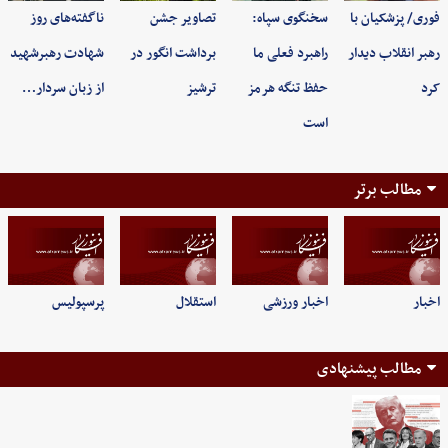
فوری/ پزشکیان با
سخنگوی سپاه:
تصاویر جشن
ناگفته‌های روز
رهبر انقلاب دیدار
راهبرد فعلی ما
برداشت انگور در
شهادت رهبرشهید
کرد
حفظ تنگه هرمز
ترشیز
از زبان سردار…
است
مطالب برتر
اخبار
اخبار ورزشی
استقلال
پرسپولیس
مطالب پیشنهادی