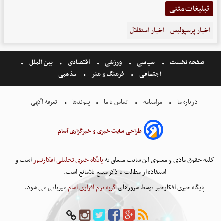
تبلیغات متنی
اخبار پرسپولیس
اخبار استقلال
صفحه نخست
سیاسی
ورزشی
اقتصادی
بین الملل
اجتماعی
فرهنگ و هنر
مذهبی
درباره ما
مرامنامه
تماس با ما
پیوندها
تعرفه اگهی
طراحی سایت خبری و خبرگزاری آسام
کلیه حقوق مادی و معنوی این سایت متعلق به
پایگاه خبری تحلیلی افکارنیوز
است و
استفاده از مطالب با ذکر منبع بلامانع است.
پایگاه خبری افکارخبر توسط سرورهای
گروه نرم افزاری آسام
میزبانی می شود.