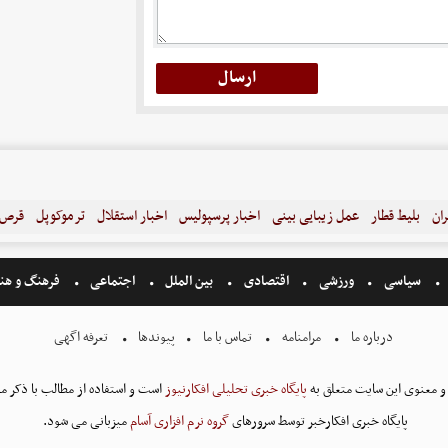
ران
بلیط قطار
عمل زیبایی بینی
اخبار پرسپولیس
اخبار استقلال
ترموکوپل
قرص ل
سیاسی
ورزشی
اقتصادی
بین الملل
اجتماعی
فرهنگ و هن
درباره ما
مرامنامه
تماس با ما
پیوندها
تعرفه اگهی
و معنوی این سایت متعلق به
پایگاه خبری تحلیلی افکارنیوز
است و استفاده از مطالب با ذکر من
پایگاه خبری افکارخبر توسط سرورهای
گروه نرم افزاری آسام
میزبانی می شود.