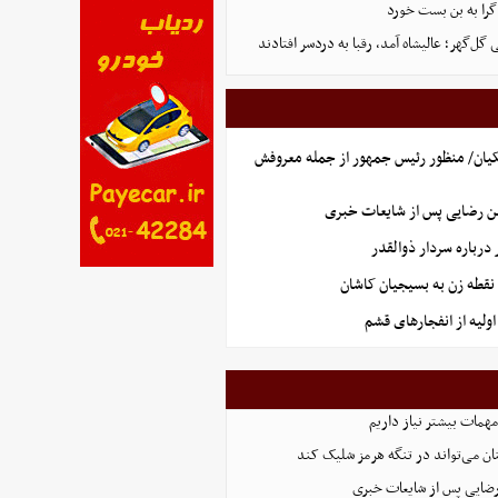
گرا به بن بست خورد
ل‌گهر؛ عالیشاه آمد، رقبا به دردسر افتادند
یان/ منظور رئیس جمهور از جمله معروفش
ن رضایی پس از شایعات خبری
رباره سردار ذوالقدر
نقطه زن به بسیجیان کاشان
ولیه از انفجارهای قشم
همات بیشتر نیاز داریم
ان می‌تواند در تنگه هرمز شلیک کند
رضایی پس از شایعات خبری