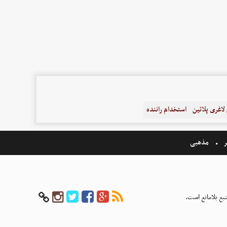
اغری پلاتین
استخدام راننده
ر
مذهبی
بع بلامانع است.