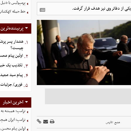
پرسپولیس با دنیل 
یکی از دفاتر وی نیز هدف قرار گرفت.
خط حمله کهکشانی گ
پربیننده‌ترین
هشدار پسر پزشک
۱.
چیست؟
اولین پیام محس
۲.
تکذیب یک خبر د
۳.
پیام سید مجید 
۴.
فوری/ جزئیات ا
۵.
آخرین اخبار
ترامپ: همیشه به م
ترامپ: ایران همچن
منبع :
فارس
اولین پیام محسن 