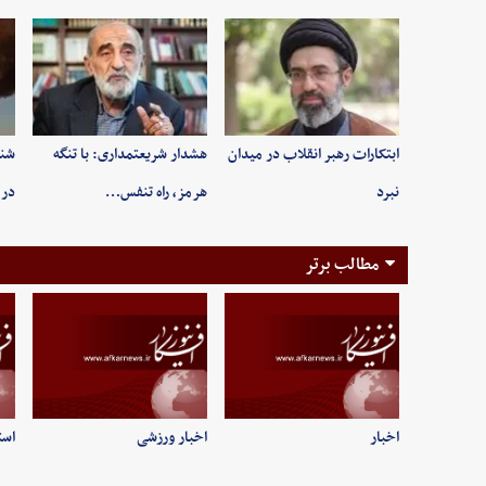
ابتکارات رهبر انقلاب در میدان
هشدار شریعتمداری: با تنگه
شنی
نبرد
هرمز، راه تنفس…
در 
مطالب برتر
اخبار
اخبار ورزشی
است