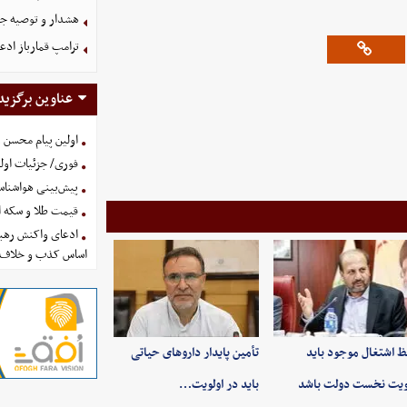
هشدار و توصیه جد
ترامپ قمارباز ادع
عناوین برگزید
اولین پیام محسن 
فوری/ جزئیات اولی
پیش‌بینی هواشناسی امروز
قیمت طلا و سکه امروز پنجشنب
ادعای واکنش رهبر
اساس کذب و خلاف 
 اشتغال موجود باید
تأمین پایدار داروهای حیاتی
ویت نخست دولت باشد
باید در اولویت…