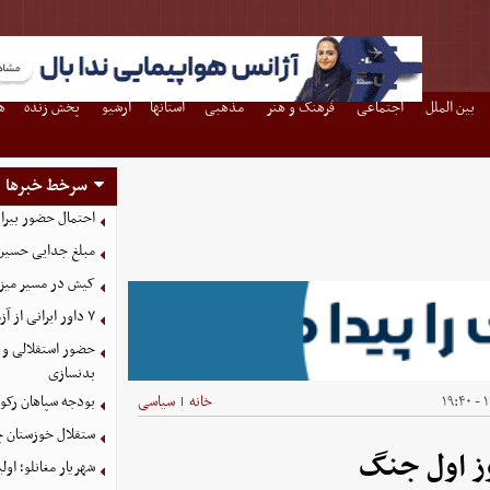
بین الملل
اجتماعی
فرهنگ و هنر
مذهبی
استانها
آرشیو
پخش زنده
ه
سرخط خبرها
احتمال حضور بیرا
مبلغ جدایی حسین 
کیش در مسیر میزبانی
۷ داور ایرانی از آزمون نخبگان آسیا سربلند بیرون آمدند
حضور استقلالی و 
بدنسازی
۱
خانه
سیاسی
بودجه سپاهان رکورد زد؛ تصویب
|
ستقلال خوزستان چ
وز اول جنگ
شهریار مغانلو؛ اول