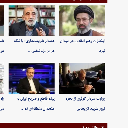
ابتکارات رهبر انقلاب در میدان
هشدار شریعتمداری: با تنگه
شنی
نبرد
هرمز، راه تنفس…
در 
روایت سردار کوثری از نحوه
پیام قاطع و صریح ایران به
راه
ترور شهید لاریجانی
متحدان منطقه‌ای آم…
مر
مطالب برتر