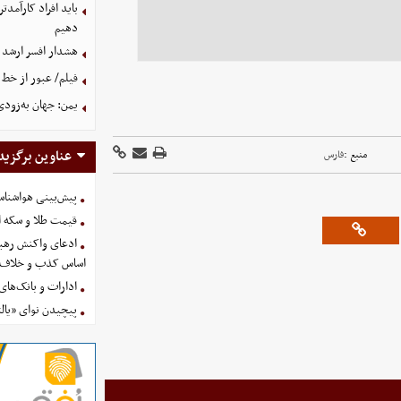
باید افراد کارآمدتر
دهیم
هشدار افسر ارشد 
فیلم/ عبور از خط 
یمن: جهان به‌زودی
عناوین برگزید
منبع :
فارس
پیش‌بینی هواشناسی امروز
قیمت طلا و سکه امروز پنجشنب
ادعای واکنش رهبر
اساس کذب و خلاف 
ادارات و بانک‌های کدام استان
پیچیدن نوای «یالث