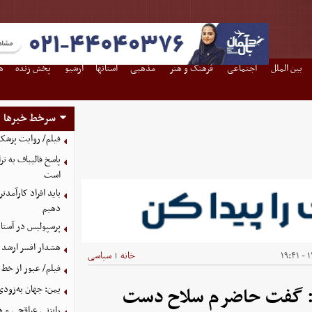
بین الملل
اجتماعی
فرهنگ و هنر
مذهبی
استانها
آرشیو
پخش زنده
ه
سرخط خبرها
فیلم/ روایت پزشکیا
پاسخ قالیباف به 
است
باید افراد کارآمدتر
دهیم
پرسپولیس در آستانه جذب ۳ 
هشدار افسر ارشد 
۱۴
خانه
سیاسی
|
فیلم/ عبور از خط 
یمن: جهان به‌زودی
نی: گفت حاضرم سلاح دست
رایزنی عراقچی و 