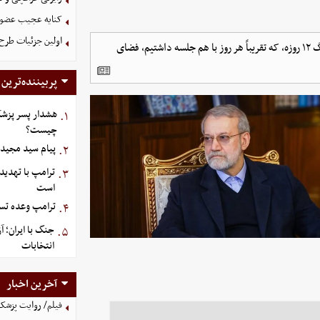
کنایه عجیب عضو 
اولین جزئیات طرح
معاون دبیرخانه شورای عالی امنیت ملی: به‌خاطر دارم در میانه جنگ ۱۲ روزه، که تقریباً هر روز با هم جلسه داشتیم، فضای
پربیننده‌ترین
هشدار پسر پزشک
۱.
چیست؟
پیام سید مجید 
۲.
ترامپ با تهدید
۳.
است
ترامپ وعده تسل
۴.
جنگ با ایران؛ 
۵.
انتخابات
آخرین اخبار
فیلم/ روایت پزشکیا