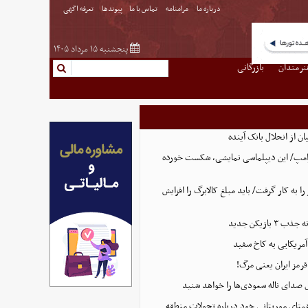
درباره ما
مرامنامه
تماس با ما
پیوندها
تعرفه اگهی
پنجشنبه ۱۵ مرداد ۱۴۰۵
نرمندان
بازرگانی
ن از انحلال بانک آینده
ترامپ/ این دیپلماسی نمایشی، شکست خورده
 را به کار گرفت/ باید مبلغ کالابرگ را افزایش
بازیکن جدید
آمریکایی به کاخ سفید
قرمز ایران یعنی مرگ!
 صدای ناله سعودی‌ها را خواهد شنید
همتای موریتانی خود درباره تحولات منطقه